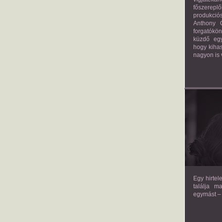
főszerepl
produkciós
Anthony G
forgatókö
küzdő egy
hogy kihas
nagyon is 
TH
Egy hirtel
találja m
egymást – 