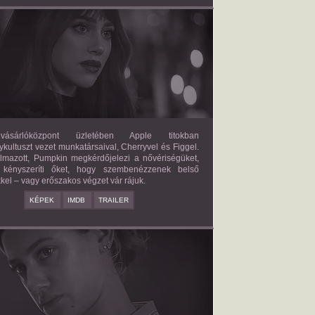
FORBIDDEN FRUITS
2026/03/27
APPLE
ásárlóközpont üzletében Apple titokban
kultuszt vezet munkatársaival, Cherryvel és Figgel.
almazott, Pumpkin megkérdőjelezi a nővériségüket,
 kényszeríti őket, hogy szembenézzenek belső
kel – vagy erőszakos végzet vár rájuk.
KÉPEK
IMDB
TRAILER
ERICAN SWEATSHOP
2025/09/19
DAISY MORIARTY