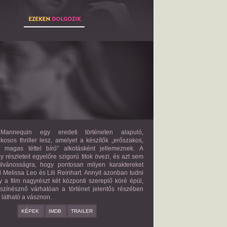
THE MANNEQUIN
2027?
ISMERETLEN SZEREP
annequin egy eredeti történeten alapuló,
lkosos thriller lesz, amelyet a készítők „erőszakos,
s magas téttel bíró” alkotásként jellemeznek. A
 részleteit egyelőre szigorú titok övezi, és azt sem
ilvánosságra, hogy pontosan milyen karaktereket
d Melissa Leo és Lili Reinhart. Annyit azonban tudni
y a film nagyrészt két központi szereplő köré épül,
 színésznő várhatóan a történet jelentős részében
z látható a vásznon.
KÉPEK
IMDB
TRAILER