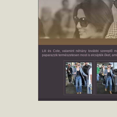
Lili és Cole, valamint néhány további szereplő 
paparazzik természetesen most is elcsípték őket, am