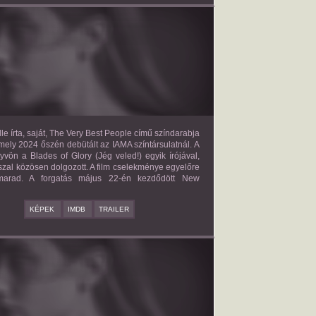
E VERY BEST PEOPLE
2027?
ISMERETLEN SZEREP
le írta, saját, The Very Best People című színdarabja
mely 2024 őszén debütált az IAMA színtársulatnál. A
yvön a Blades of Glory (Jég veled!) egyik írójával,
zal közösen dolgozott. A film cselekménye egyelőre
 marad. A forgatás május 22-én kezdődött New
KÉPEK
IMDB
TRAILER
BAD BOY
2027?
ISMERETLEN SZEREP