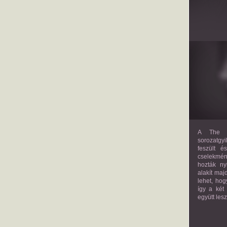
A The M
sorozatgyi
feszült é
cselekmény
hozták ny
alakít maj
lehet, hog
így a két
együtt les