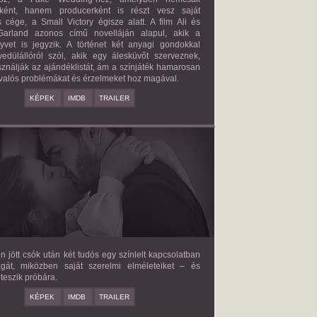
őként, hanem producerként is részt vesz saját
 cége, a Small Victory égisze alatt. A film Ali és
arland azonos című novelláján alapul, akik a
nyvet is jegyzik. A történet két anyagi gondokkal
edülállóról szól, akik egy álesküvőt szerveznek,
ználják az ajándéklistát, ám a színjáték hamarosan
valós problémákat és érzelmeket hoz magával.
KÉPEK
IMDB
TRAILER
E LOVE HYPOTHESIS
2026/09/23
OLIVE SMITH
en jött csók után két tudós egy színlelt kapcsolatban
agát, miközben saját szerelmi elméleteiket – és
teszik próbára.
KÉPEK
IMDB
TRAILER