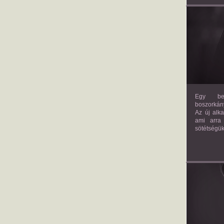
Egy bev
boszorkány
Az új alk
ami arra
sötétségük
AM