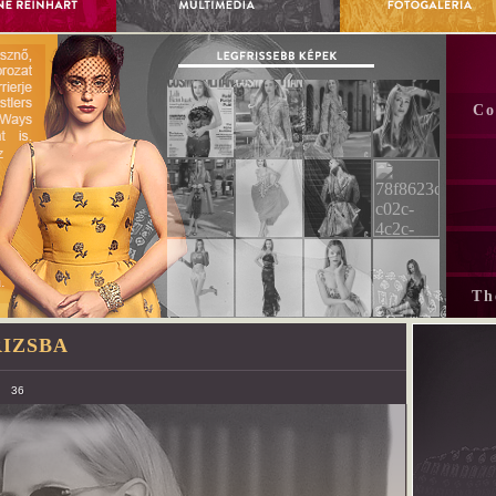
Co
Th
IZSBA
36