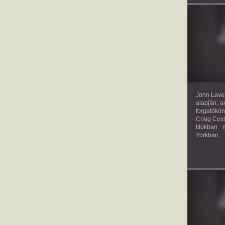
TH
John Lavel
alapján, a
forgatókön
Craig Coxs
titokban
Yorkban.