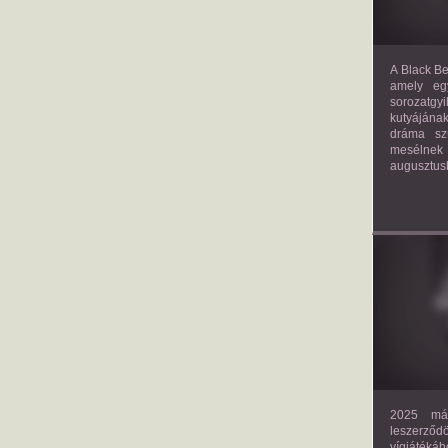
A Black Be
amely eg
sorozatgy
kutyájána
dráma szü
mesélnek
augusztus
2025 már
leszerző
vígjáték