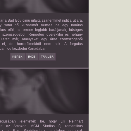
ar a Bad Boy című újfajta zsánerfilmet indítja útjára,
y fiatal nő küzdelmét mutatja be egy halálos
ilkos elől, az ember legjobb barátjának, hűséges
k szemszögéből. Rengeteg gyerekfilm és néhány
letett már, amelyeket egy állat szemszögéből
 el, de horrorfilmekből nem sok. A forgatás
ban fog kezdődni Kanadában.
KÉPEK
IMDB
TRAILER
FAKE WEDDING
2027?
ISMERETLEN SZEREP
ciusában jelentették be, hogy Lili Reinhart
dött az Amazon MGM Studios új romantikus
ához, a Fake Wedding-hez, amelyben nemcsak