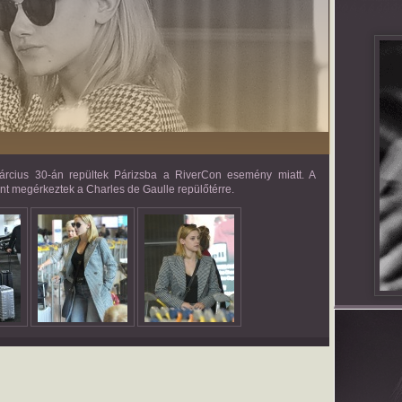
március 30-án repültek Párizsba a RiverCon esemény miatt. A
int megérkeztek a Charles de Gaulle repülőtérre.