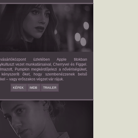
FORBIDDEN FRUITS
2026/03/27
APPLE
ásárlóközpont üzletében Apple titokban
kultuszt vezet munkatársaival, Cherryvel és Figgel.
almazott, Pumpkin megkérdőjelezi a nővériségüket,
 kényszeríti őket, hogy szembenézzenek belső
kel – vagy erőszakos végzet vár rájuk.
KÉPEK
IMDB
TRAILER
ERICAN SWEATSHOP
2025/09/19
DAISY MORIARTY