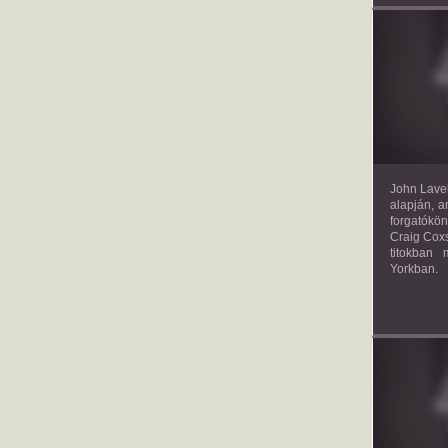
TH
John Lavel
alapján, a
forgatókön
Craig Coxs
titokban
Yorkban.