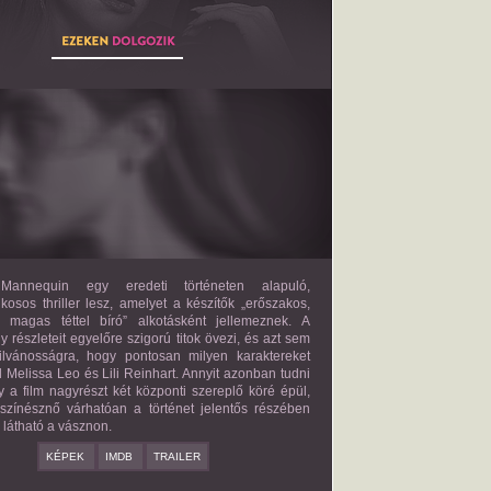
THE MANNEQUIN
2027?
ISMERETLEN SZEREP
annequin egy eredeti történeten alapuló,
lkosos thriller lesz, amelyet a készítők „erőszakos,
s magas téttel bíró” alkotásként jellemeznek. A
 részleteit egyelőre szigorú titok övezi, és azt sem
ilvánosságra, hogy pontosan milyen karaktereket
d Melissa Leo és Lili Reinhart. Annyit azonban tudni
y a film nagyrészt két központi szereplő köré épül,
 színésznő várhatóan a történet jelentős részében
z látható a vásznon.
KÉPEK
IMDB
TRAILER