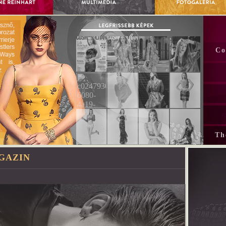
Co
Th
GAZIN