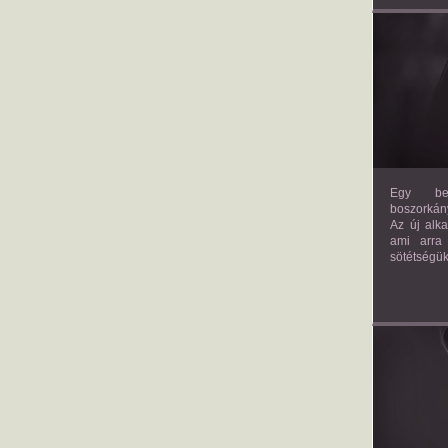
Egy bev
boszorkány
Az új alk
ami arra
sötétségük
AM