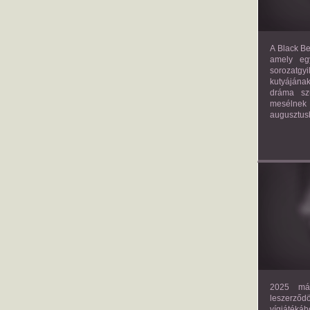
A Black Be
amely eg
sorozatgy
kutyájána
dráma szü
mesélnek
augusztus
2025 már
leszerző
vígjáték