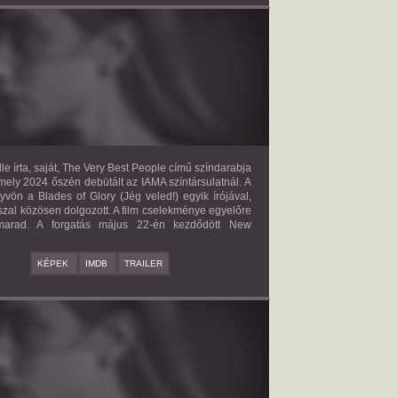
E VERY BEST PEOPLE
2027?
ISMERETLEN SZEREP
le írta, saját, The Very Best People című színdarabja
mely 2024 őszén debütált az IAMA színtársulatnál. A
yvön a Blades of Glory (Jég veled!) egyik írójával,
zal közösen dolgozott. A film cselekménye egyelőre
 marad. A forgatás május 22-én kezdődött New
KÉPEK
IMDB
TRAILER
BAD BOY
2027?
ISMERETLEN SZEREP