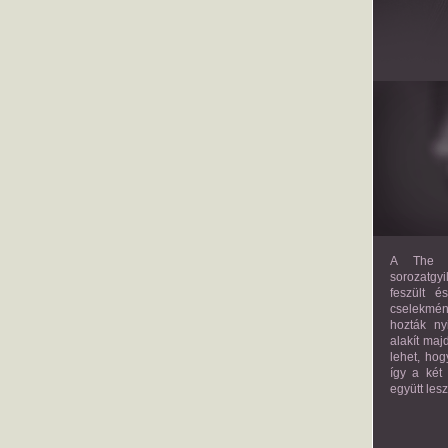
A The M
sorozatgyi
feszült é
cselekmény
hozták ny
alakít maj
lehet, hog
így a két
együtt les