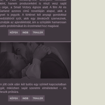
őként, hanem producerként is részt vesz saját
 cége, a Small Victory égisze alatt. A film Ali és
arland azonos című novelláján alapul, akik a
nyvet is jegyzik. A történet két anyagi gondokkal
edülállóról szól, akik egy álesküvőt szerveznek,
ználják az ajándéklistát, ám a színjáték hamarosan
valós problémákat és érzelmeket hoz magával.
KÉPEK
IMDB
TRAILER
E LOVE HYPOTHESIS
2026/09/23
OLIVE SMITH
en jött csók után két tudós egy színlelt kapcsolatban
agát, miközben saját szerelmi elméleteiket – és
teszik próbára.
KÉPEK
IMDB
TRAILER