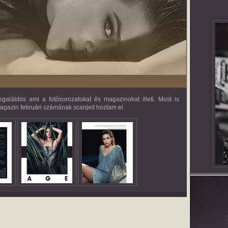
egalábbis ami a fotósorozatokat és magazinokat illeti. Most is
gazin februári számának scanjeit hoztam el.