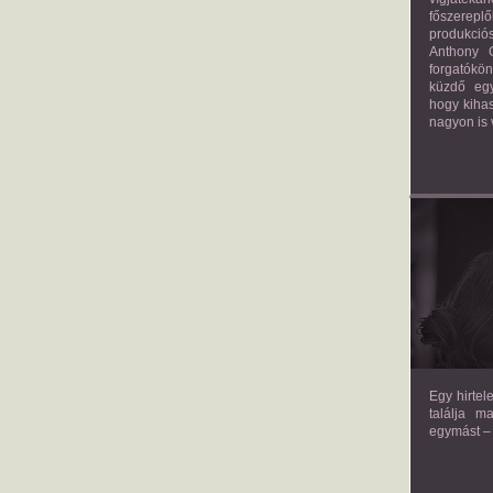
főszerepl
produkciós
Anthony G
forgatókö
küzdő egy
hogy kihas
nagyon is 
TH
Egy hirtel
találja m
egymást – 