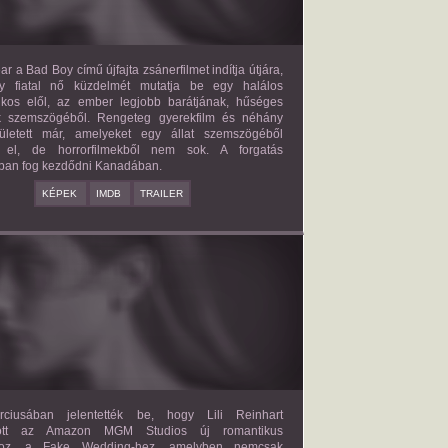
ar a Bad Boy című újfajta zsánerfilmet indítja útjára,
y fiatal nő küzdelmét mutatja be egy halálos
ilkos elől, az ember legjobb barátjának, hűséges
k szemszögéből. Rengeteg gyerekfilm és néhány
letett már, amelyeket egy állat szemszögéből
 el, de horrorfilmekből nem sok. A forgatás
ban fog kezdődni Kanadában.
KÉPEK
IMDB
TRAILER
FAKE WEDDING
2027?
ISMERETLEN SZEREP
ciusában jelentették be, hogy Lili Reinhart
dött az Amazon MGM Studios új romantikus
ához, a Fake Wedding-hez, amelyben nemcsak