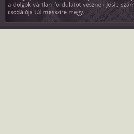
a dolgok vártlan fordulatot vesznek Josie szám
csodálója túl messzire megy.