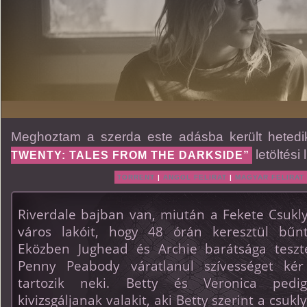
Meghoztam a szerda este adásba került hetedi
letöltési l
TWENTY: TALES FROM THE DARKSIDE”
TORRENT
|
ANGOL FELIRAT
|
MAGYAR FELIRAT
Riverdale bajban van, miután a Fekete Csukly
város lakóit, hogy 48 órán keresztül bűn
Eközben Jughead és Archie barátsága teszte
Penny Peabody váratlanul szívességet kér 
tartozik neki. Betty és Veronica pedig
kivizsgáljanak valakit, aki Betty szerint a csukl