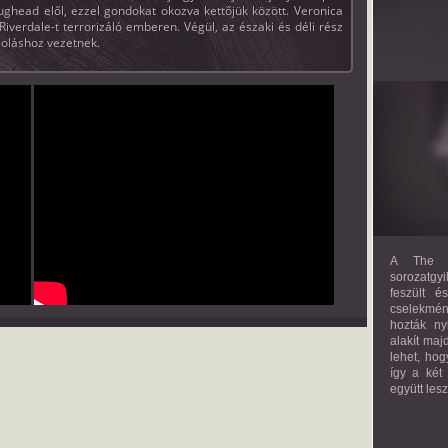
 Jughead elől, ezzel gondokat okozva kettőjük között. Veronica
iverdale-t terrorizáló emberen. Végül, az északi és déli rész
ámoláshoz vezetnek.
A The M
sorozatgyi
feszült é
cselekmény
hozták ny
alakít maj
lehet, hog
így a két
együtt les