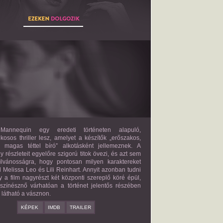
THE MANNEQUIN
2027?
ISMERETLEN SZEREP
annequin egy eredeti történeten alapuló,
lkosos thriller lesz, amelyet a készítők „erőszakos,
s magas téttel bíró” alkotásként jellemeznek. A
 részleteit egyelőre szigorú titok övezi, és azt sem
ilvánosságra, hogy pontosan milyen karaktereket
d Melissa Leo és Lili Reinhart. Annyit azonban tudni
y a film nagyrészt két központi szereplő köré épül,
 színésznő várhatóan a történet jelentős részében
z látható a vásznon.
KÉPEK
IMDB
TRAILER