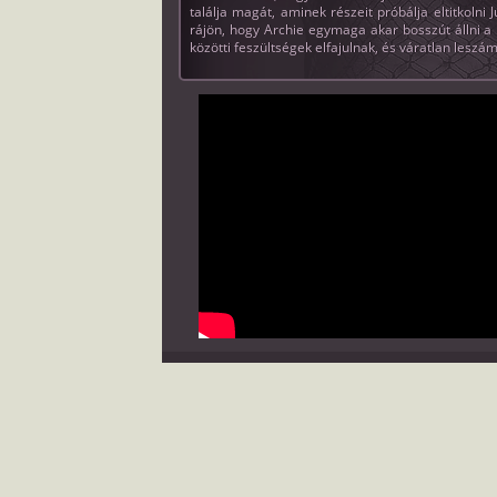
találja magát, aminek részeit próbálja eltitkolni
rájön, hogy Archie egymaga akar bosszút állni a R
közötti feszültségek elfajulnak, és váratlan lesz