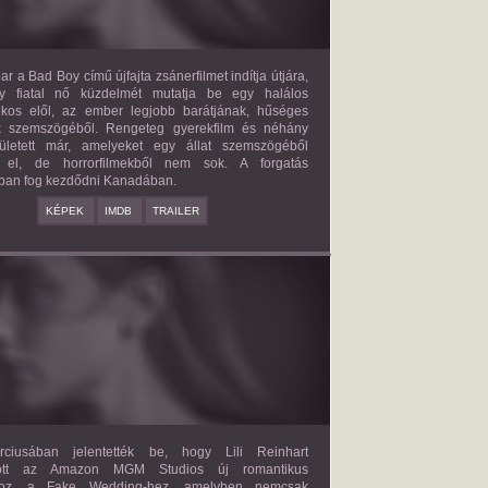
ar a Bad Boy című újfajta zsánerfilmet indítja útjára,
y fiatal nő küzdelmét mutatja be egy halálos
ilkos elől, az ember legjobb barátjának, hűséges
k szemszögéből. Rengeteg gyerekfilm és néhány
letett már, amelyeket egy állat szemszögéből
 el, de horrorfilmekből nem sok. A forgatás
ban fog kezdődni Kanadában.
KÉPEK
IMDB
TRAILER
FAKE WEDDING
2027?
ISMERETLEN SZEREP
ciusában jelentették be, hogy Lili Reinhart
dött az Amazon MGM Studios új romantikus
ához, a Fake Wedding-hez, amelyben nemcsak