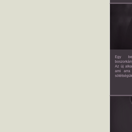
Egy bev
boszorkány
Az új alk
ami arra
sötétségük
AM