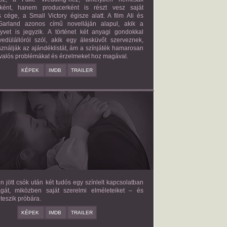
őként, hanem producerként is részt vesz saját
 cége, a Small Victory égisze alatt. A film Ali és
arland azonos című novelláján alapul, akik a
nyvet is jegyzik. A történet két anyagi gondokkal
edülállóról szól, akik egy álesküvőt szerveznek,
ználják az ajándéklistát, ám a színjáték hamarosan
valós problémákat és érzelmeket hoz magával.
KÉPEK
IMDB
TRAILER
E LOVE HYPOTHESIS
2026/09/23
OLIVE SMITH
en jött csók után két tudós egy színlelt kapcsolatban
agát, miközben saját szerelmi elméleteiket – és
teszik próbára.
KÉPEK
IMDB
TRAILER