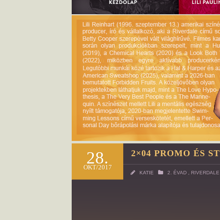
28.
2×04 PROMO ÉS S
OKT/2017
KATIE
2. ÉVAD
,
RIVERDALE