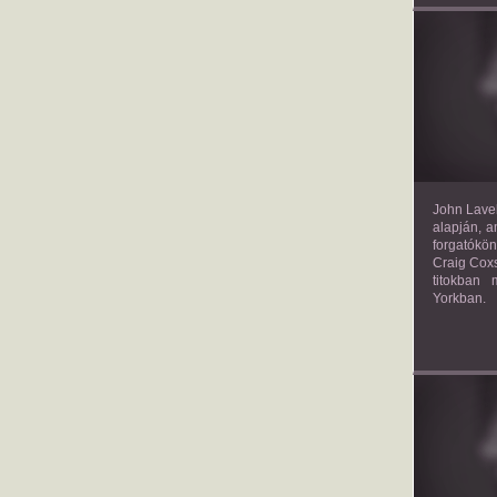
TH
John Lavel
alapján, a
forgatókön
Craig Coxs
titokban
Yorkban.