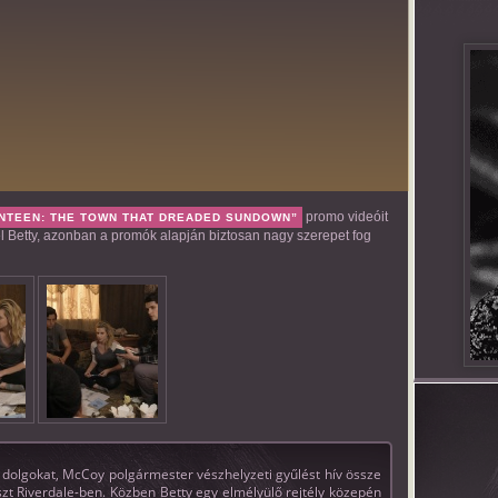
promo videóit
NTEEN: THE TOWN THAT DREADED SUNDOWN”
pel Betty, azonban a promók alapján biztosan nagy szerepet fog
 dolgokat, McCoy polgármester vészhelyzeti gyűlést hív össze
zt Riverdale-ben. Közben Betty egy elmélyülő rejtély közepén