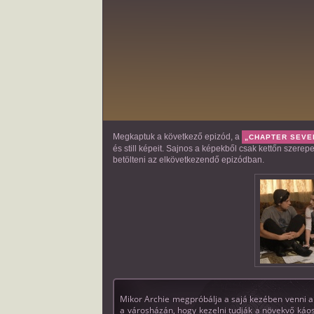
Megkaptuk a következő epizód, a
„CHAPTER SEVE
és still képeit. Sajnos a képekből csak kettőn szere
betölteni az elkövetkezendő epizódban.
Mikor Archie megpróbálja a sajá kezében venni a
a városházán, hogy kezelni tudják a növekvő káos