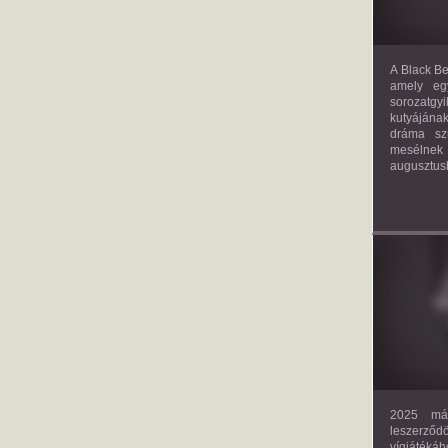
A Black Be
amely eg
sorozatgy
kutyájána
dráma szü
mesélnek
augusztus
2025 már
leszerző
vígjáték