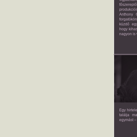
főszerepl
produkciós
Anthony G
forgatókö
küzdő egy
hogy kihas
nagyon is 
TH
Egy hirtel
találja m
egymást – 