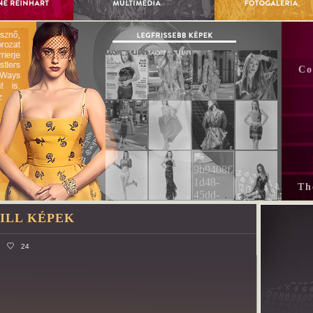
Co
Th
TILL KÉPEK
24