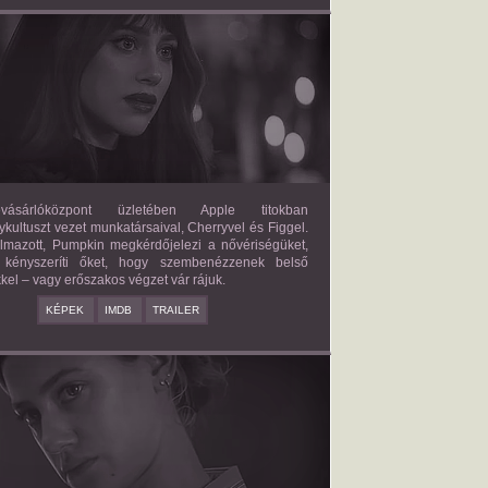
FORBIDDEN FRUITS
2026/03/27
APPLE
ásárlóközpont üzletében Apple titokban
kultuszt vezet munkatársaival, Cherryvel és Figgel.
almazott, Pumpkin megkérdőjelezi a nővériségüket,
 kényszeríti őket, hogy szembenézzenek belső
kel – vagy erőszakos végzet vár rájuk.
KÉPEK
IMDB
TRAILER
ERICAN SWEATSHOP
2025/09/19
DAISY MORIARTY