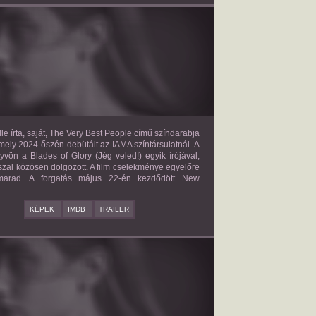
E VERY BEST PEOPLE
2027?
ISMERETLEN SZEREP
le írta, saját, The Very Best People című színdarabja
mely 2024 őszén debütált az IAMA színtársulatnál. A
yvön a Blades of Glory (Jég veled!) egyik írójával,
zal közösen dolgozott. A film cselekménye egyelőre
 marad. A forgatás május 22-én kezdődött New
KÉPEK
IMDB
TRAILER
BAD BOY
2027?
ISMERETLEN SZEREP