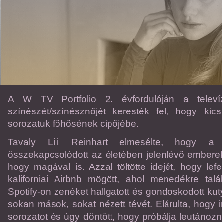
A W TV Portfolio 2. évfordulóján a televí
színészét/színésznőjét keresték fel, hogy kic
sorozatuk főhősének cipőjébe.
Tavaly Lili Reinhart elmesélte, hogy a 
összekapcsolódott az életében jelenlévő emberek
hogy magával is. Azzal töltötte idejét, hogy lef
kaliforniai Airbnb mögött, ahol menedékre talál
Spotify-on zenéket hallgatott és gondoskodott kuty
sokan mások, sokat nézett tévét. Elárulta, hogy i
sorozatot és úgy döntött, hogy próbálja leutánozn