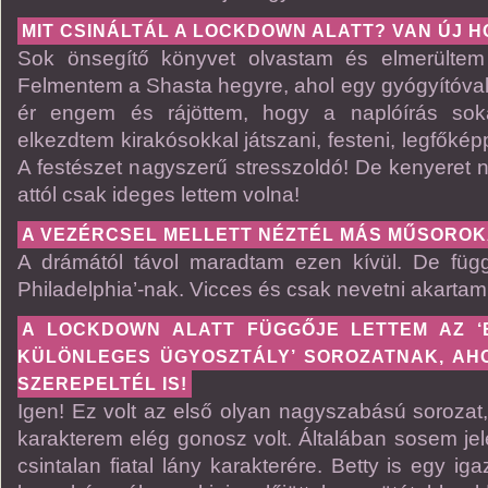
MIT CSINÁLTÁL A LOCKDOWN ALATT? VAN ÚJ H
Sok önsegítő könyvet olvastam és elmerülte
Felmentem a Shasta hegyre, ahol egy gyógyítóval
ér engem és rájöttem, hogy a naplóírás soka
elkezdtem kirakósokkal játszani, festeni, legfőkép
A festészet nagyszerű stresszoldó! De kenyeret 
attól csak ideges lettem volna!
A VEZÉRCSEL MELLETT NÉZTÉL MÁS MŰSOROK
A drámától távol maradtam ezen kívül. De függ
Philadelphia’-nak. Vicces és csak nevetni akartam
A LOCKDOWN ALATT FÜGGŐJE LETTEM AZ ‘
KÜLÖNLEGES ÜGYOSZTÁLY’ SOROZATNAK, AH
SZEREPELTÉL IS!
Igen! Ez volt az első olyan nagyszabású sorozat
karakterem elég gonosz volt. Általában sosem j
csintalan fiatal lány karakterére. Betty is egy iga