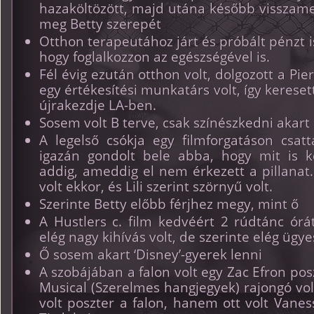
hazaköltözött, majd utána később visszame
meg Betty szerepét
Otthon terapeutához járt és próbált pénzt is
hogy foglalkozzon az egészségével is.
Fél évig ezután otthon volt, dolgozott a Pie
egy értékesítési munkatárs volt, így keresett
újrakezdje LA-ben.
Sosem volt B terve, csak színészkedni akart
A legelső csókja egy filmforgatáson csatt
igazán gondolt bele abba, hogy mit is ke
addig, ameddig el nem érkezett a pillanat.
volt ekkor, és Lili szerint szörnyű volt.
Szerinte Betty előbb férjhez megy, mint ő
A Hustlers c. film kedvéért 2 rúdtánc órát
elég nagy kihívás volt, de szerinte elég ügy
Ő sosem akart ‘Disney’-gyerek lenni
A szobájában a falon volt egy Zac Efron pos
Musical (Szerelmes hangjegyek) rajongó vol
volt poszter a falon, hanem ott volt Vane