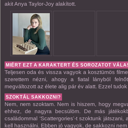
akit Anya Taylor-Joy alakított.
MIÉRT EZT A KARAKTERT ÉS SOROZATOT VÁL
Teljesen oda és vissza vagyok a kosztümös filmek
szerettem nézni, ahogy a fiatal lányból felnő
megváltozott az élete alig pár év alatt. Ezzel tudo
SZOKTÁL SAKKOZNI?
Nem, nem szoktam. Nem is hiszem, hogy meg
ehhez, de nagyra becsülöm. De más játékok
családommal ‘Scattergories’-t szoktunk játszani, a
kell használni. Ebben jó vagyok, de sakkozni nem