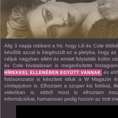
Alig 3 napja robbant a hír, hogy Lili és Cole több
később azzal is kiegészült ez a pletyka, hogy az 
céljuk nagyban eltért és emiatt folytatták külön ut
és Cole hivatalosan is megerősítette Instagr
és ehh
HÍREKKEL ELLENÉBEN EGYÜTT VANNAK
fotósorozatot is készített róluk a W Magazin és
címlapjukon is. Elhoztam a szuper kis fotókat, ille
videóban is, ebből most is elhoztam öss
információkat, hamarosan pedig hozom az írott inte