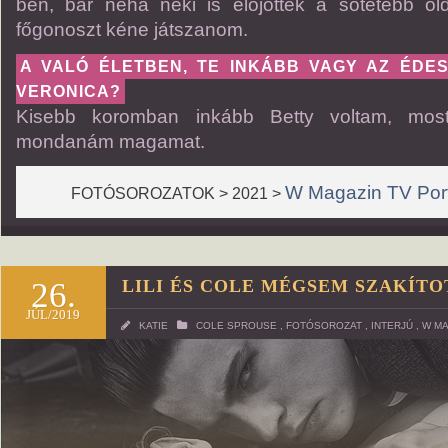
ben, bár néha neki is előjöttek a sötétebb ol
főgonoszt kéne játszanom.
A VALÓ ÉLETBEN, TE INKÁBB VAGY AZ ÉDE
VERONICA?
Kisebb koromban inkább Betty voltam, most
mondanám magamat.
W Magazin TV Port
FOTÓSOROZATOK > 2021 >
26.
LILI ÉS COLE MÉGSEM SZAKÍTO
JÚL/2019
KATIE
COLE SPROUSE
,
FOTÓSOROZAT
,
INTERJÚ
,
W MA