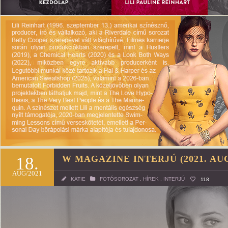
18.
W MAGAZINE INTERJÚ (2021. AU
AUG/2021
KATIE
FOTÓSOROZAT
,
HÍREK
,
INTERJÚ
118