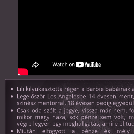
Lili kilyukasztotta régen a Barbie babáinak a
Legelőször Los Angelesbe 14 évesen ment,
színész mentorral, 18 évesen pedig egyedül
Csak oda szólt a jegye, vissza már nem, f
mikor megy haza, sok pénze sem volt, m
végre legyen egy meghallgatás, amire el t
Miután elfogyott a pénze és mély d