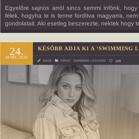
Egyelőre sajnos arról sincs semmi infónk, hogy
félek, hogyha le is lenne fordítva magyarra, nem
gondolatait. Aki esetleg beszerezte, nektek hogy te
24.
KÉSŐBB ADJA KI A ‘SWIMMING L
MÁRC/2020
KATIE
HÍREK
,
SWIMMING LESSONS
100