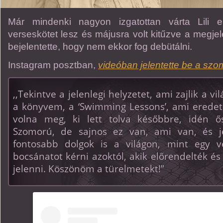
Már mindenki nagyon izgatottan várta Lili 
verseskötet lesz és májusra volt kitűzve a megje
bejelentette, hogy nem ekkor fog debütálni.
Instagram posztban,
videóban jelentette be a szom
,,Tekintve a jelenlegi helyzetet, ami zajlik a 
a könyvem, a ‘Swimming Lessons’, ami eredeti
volna meg, ki lett tolva későbbre, idén ős
Szomorú, de sajnos ez van, ami van, és j
fontosabb dolgok is a világon, mint egy ve
bocsánatot kérni azoktól, akik előrendelték és
jelenni. Köszönöm a türelmetekt!”