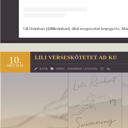
Lili Reinhart (@lilireinhart) által megosztott bejegyzés
,
Márc 21
10.
LILI VERSESKÖTETET AD KI!
OKT/2019
KATIE
HÍREK
,
SWIMMING LESSONS
74