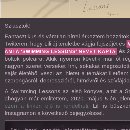
Sziasztok!
Fantasztikus és váratlan hírrel érkeztem hozzátok.
Twitteren, hogy Lili új területbe vágja fejszéjét és
és 2
AMI A ‘SWIMMING LESSONS’ NEVET KAPTA
boltok polcaira. Akik nyomon követik már őt ré
nagyon szeret verseket írni, sokakat megosztott
saját életéből veszi az ihletet a témákat illetően
szorongásról, depresszióról, hírnévről és szívfájda
A Swimming Lessons az első könyve, amit a St.
ahogyan már említettem, 2020. május 5-én jele
ezen a linken elő is rendelheti
. Lili is büszk
Instagramon a következő bejegyzéssel.