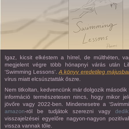
Igaz, kicsit elkéstem a hírrel, de múlthéten, 
megjelent végre több hónapnyi várás után Lil
‘Swimming Lessons’.
A könyv eredetileg májusba
vírus miatt elcsúsztatták őszre.
Nem titkoltan, kedvencünk már dolgozik második 
információ természetesen nincs, hogy mikor je
jövőre vagy 2022-ben. Mindenesetre a ‘Swimm
amazon
-ról be tudjátok szerezni vagy
dedi
visszajelzései egyelőre nagyon-nagyon pozitív
vissza vannak tőle.