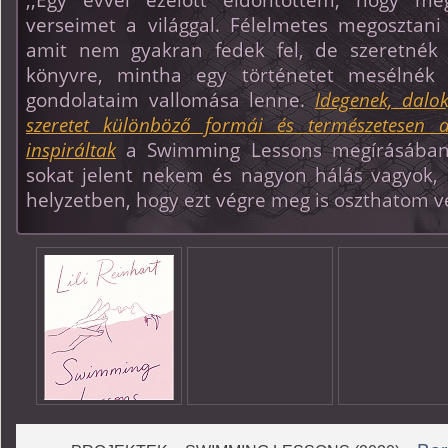
,,Egy évvel ezelőtt eldöntöttem, hogy me
verseimet a világgal. Félelmetes megosztan
amit nem gyakran fedek fel, de szeretnék 
könyvre, mintha egy történetet mesélnék 
gondolataim vallomása lenne.
Idegenek, dalok
szeretet különböző formái és természetesen a
inspiráltak
a Swimming Lessons megírásában
sokat jelent nekem és nagyon hálás vagyok,
helyzetben, hogy ezt végre meg is oszthatom ve