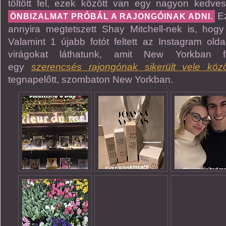
töltött fel, ezek között van egy nagyon kedves ü
Ez
ÖNBIZALMAT PRÓBÁL A RAJONGÓINAK ADNI.
annyira megtetszett Shay Mitchell-nek is, hogy
Valamint 1 újabb fotót feltett az Instagram old
virágokat láthatunk, amit New Yorkban f
egy
szerencsés rajongónak sikerült vele közö
tegnapelőtt, szombaton New Yorkban.