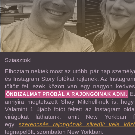
Sziasztok!
Elhoztam nektek most az utóbbi pár nap személyes
és Instagram Story fotókat rejtenek. Az Instagram
töltött fel, ezek között van egy nagyon kedves ü
Ez
ÖNBIZALMAT PRÓBÁL A RAJONGÓINAK ADNI.
annyira megtetszett Shay Mitchell-nek is, hogy
Valamint 1 újabb fotót feltett az Instagram old
virágokat láthatunk, amit New Yorkban f
egy
szerencsés rajongónak sikerült vele közö
tegnapelőtt, szombaton New Yorkban.