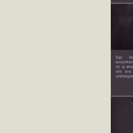
Egy bev
boszorkány
Az új alk
ami arra
sötétségük
AM