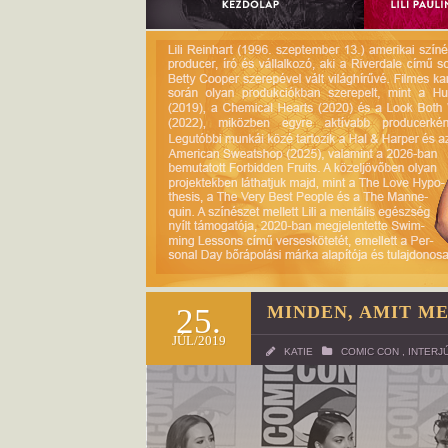
25.
MINDEN, AMIT M
JÚL/2019
KATIE
COMIC CON
,
INTERJ