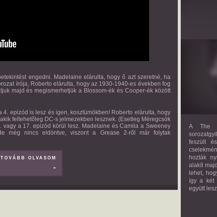
 betekintést engedni. Madelaine elárulta, hogy ő azt szeretné, ha
orozat írója, Roberto elárulta, hogy az 1930-1940-es években fog
thatjuk majd és megismerhetjük a Blossom-ék és Cooper-ék között
 4. epizód is lesz és igen, kosztümökben! Roberto elárulta, hogy
akik feltehetőleg DC-s jelmezekben lesznek. (Esetleg Méregcsók
. vagy a 17. epizód körül lesz. Madelaine és Camila a Sweeney
A The M
 de még nincs eldöntve, viszont a Grease 2-ről már folytak
sorozatgyi
feszült é
cselekmény
hozták ny
TOVÁBB OLVASOM
alakít maj
»
lehet, hog
így a két
együtt les