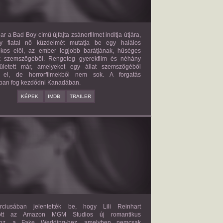
ar a Bad Boy című újfajta zsánerfilmet indítja útjára,
y fiatal nő küzdelmét mutatja be egy halálos
ilkos elől, az ember legjobb barátjának, hűséges
k szemszögéből. Rengeteg gyerekfilm és néhány
letett már, amelyeket egy állat szemszögéből
 el, de horrorfilmekből nem sok. A forgatás
ban fog kezdődni Kanadában.
KÉPEK
IMDB
TRAILER
FAKE WEDDING
2027?
ISMERETLEN SZEREP
ciusában jelentették be, hogy Lili Reinhart
dött az Amazon MGM Studios új romantikus
ához, a Fake Wedding-hez, amelyben nemcsak