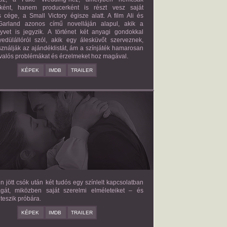
őként, hanem producerként is részt vesz saját
 cége, a Small Victory égisze alatt. A film Ali és
arland azonos című novelláján alapul, akik a
nyvet is jegyzik. A történet két anyagi gondokkal
edülállóról szól, akik egy álesküvőt szerveznek,
ználják az ajándéklistát, ám a színjáték hamarosan
valós problémákat és érzelmeket hoz magával.
KÉPEK
IMDB
TRAILER
E LOVE HYPOTHESIS
2026/09/23
OLIVE SMITH
en jött csók után két tudós egy színlelt kapcsolatban
agát, miközben saját szerelmi elméleteiket – és
teszik próbára.
KÉPEK
IMDB
TRAILER