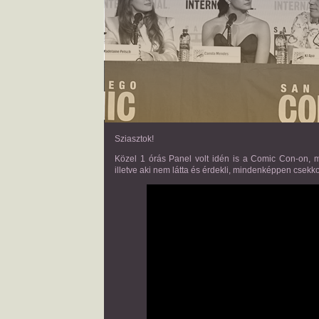
Sziasztok!
Közel 1 órás Panel volt idén is a Comic Con-on, m
illetve aki nem látta és érdekli, mindenképpen csekko