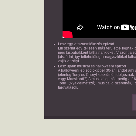
Lesz egy visszaemlékezős epizód
Lili szerint egy teljesen más területbe fognak
még kisbabákként láthatnánk őket. Viszont a s
játszódni, így feltehetőleg a nagyszülőket lá
zajló viszályt.
Lesz újabb musical és halloweeni epizód
A halloweeni epizód október 30-án landol ami a
jelenleg Tony és Cheryl kosztümén dolgoznak, 
vagy Macskanő?) A musical epizód pedig a 16
Todd (Nyakfelmetsző) musical-t szeretnék,
tárgyalások.