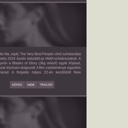
E VERY BEST PEOPLE
2027?
ISMERETLEN SZEREP
le írta, saját, The Very Best People című színdarabja
mely 2024 őszén debütált az IAMA színtársulatnál. A
yvön a Blades of Glory (Jég veled!) egyik írójával,
zal közösen dolgozott. A film cselekménye egyelőre
 marad. A forgatás május 22-én kezdődött New
KÉPEK
IMDB
TRAILER
BAD BOY
2027?
ISMERETLEN SZEREP