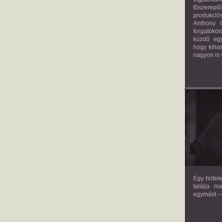
főszerepl
produkciós
Anthony G
forgatókö
küzdő egy
hogy kihas
nagyon is 
TH
Egy hirtel
találja m
egymást – 