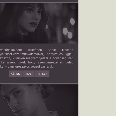
FORBIDDEN FRUITS
2026/03/27
APPLE
ásárlóközpont üzletében Apple titokban
kultuszt vezet munkatársaival, Cherryvel és Figgel.
almazott, Pumpkin megkérdőjelezi a nővériségüket,
 kényszeríti őket, hogy szembenézzenek belső
kel – vagy erőszakos végzet vár rájuk.
KÉPEK
IMDB
TRAILER
ERICAN SWEATSHOP
2025/09/19
DAISY MORIARTY