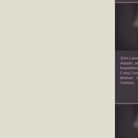
TH
John Lavel
alapján, a
forgatókön
Craig Coxs
titokban
Yorkban.