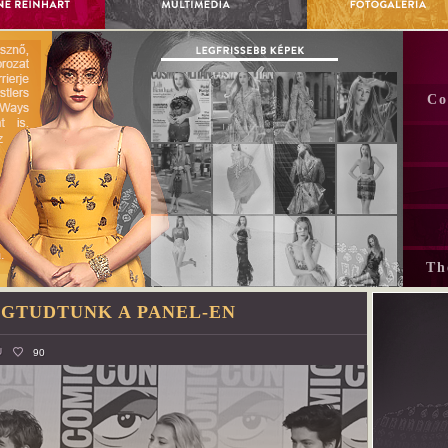
Co
Th
EGTUDTUNK A PANEL-EN
Ú
90