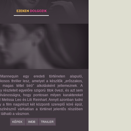
THE MANNEQUIN
2027?
ISMERETLEN SZEREP
annequin egy eredeti történeten alapuló,
lkosos thriller lesz, amelyet a készítők „erőszakos,
s magas téttel bíró” alkotásként jellemeznek. A
 részleteit egyelőre szigorú titok övezi, és azt sem
ilvánosságra, hogy pontosan milyen karaktereket
d Melissa Leo és Lili Reinhart. Annyit azonban tudni
y a film nagyrészt két központi szereplő köré épül,
 színésznő várhatóan a történet jelentős részében
z látható a vásznon.
KÉPEK
IMDB
TRAILER