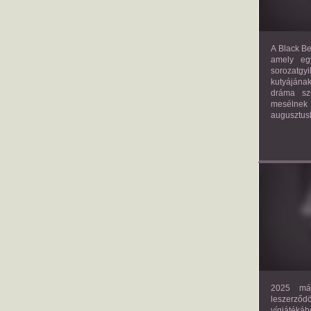
A Black Be
amely eg
sorozatgy
kutyájána
dráma szü
mesélnek
augusztus
2025 már
leszerző
vígjáték