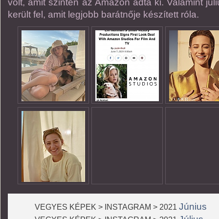
volt, amit szintén az Amazon adta ki. Valamint júl
került fel, amit legjobb barátnője készített róla.
Június
VEGYES KÉPEK > INSTAGRAM > 2021