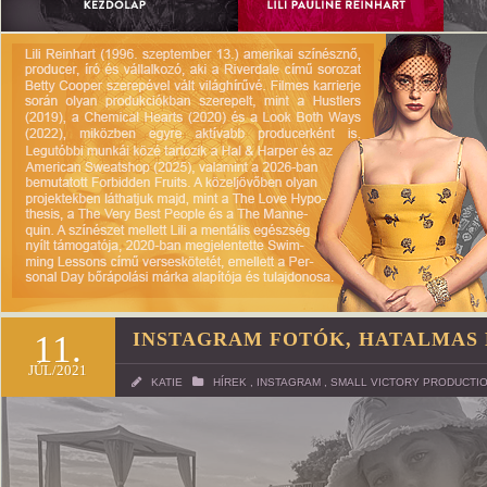
11.
INSTAGRAM FOTÓK, HATALMAS 
JÚL/2021
KATIE
HÍREK
,
INSTAGRAM
,
SMALL VICTORY PRODUCTI