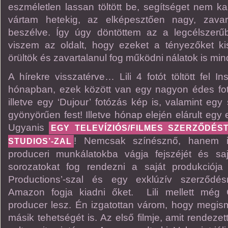
eszméletlen lassan töltött be, segítséget nem k
vártam hetekig, az elképesztően nagy, zava
beszélve. Így úgy döntöttem az a legcélszerűb
viszem az oldalt, hogy ezeket a tényezőket ki
örültök és zavartalanul fog működni nálatok is min
A hírekre visszatérve… Lili 4 fotót töltött fel I
hónapban, ezek között van egy nagyon édes fotó,
illetve egy ‘Dujour’ fotózás kép is, valamint egy
gyönyörűen fest! Illetve hónap elején elárult egy 
Ugyanis
EGY TELEVÍZIÓS/FILMES SZERZŐDÉS
! Nemcsak színésznő, hanem in
STUDIOS’-ZAL
produceri munkálatokba vágja fejszéjét és saj
sorozatokat fog rendezni a saját produkciója 
Productions’-szal és egy exklúzív szerződ
Amazon fogja kiadni őket. Lili mellett még 
producer lesz. Én izgatottan várom, hogy megism
másik tehetségét is. Az első filmje, amit rendezet