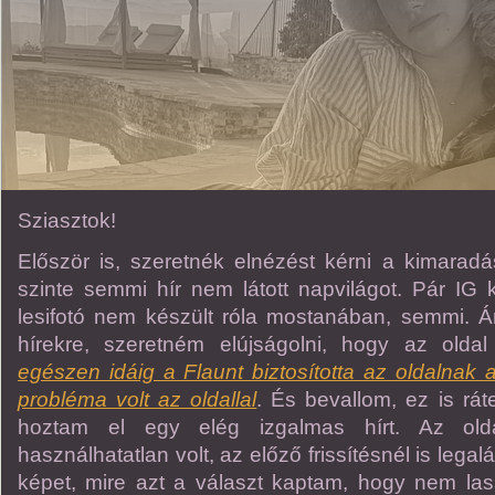
Sziasztok!
Először is, szeretnék elnézést kérni a kimaradásé
szinte semmi hír nem látott napvilágot. Pár IG k
lesifotó nem készült róla mostanában, semmi. 
hírekre, szeretném elújságolni, hogy az old
egészen idáig a Flaunt biztosította az oldalnak 
probléma volt az oldallal
. És bevallom, ez is rát
hoztam el egy elég izgalmas hírt. Az olda
használhatatlan volt, az előző frissítésnél is legaláb
képet, mire azt a választ kaptam, hogy nem las