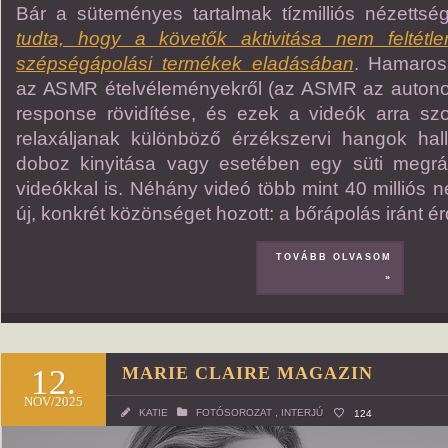
Bár a süteményes tartalmak tízmilliós nézettsé
tudta, hogy a követők aktivitása nem feltétle
szépségápolási termékek eladásában
. Hamarosa
az ASMR ételvéleményekről (az ASMR az auton
response rövidítése, és ezek a videók arra sz
relaxáljanak különböző érzékszervi hangok hall
doboz kinyitása vagy esetében egy süti megrá
videókkal is. Néhány videó több mint 40 milliós né
új, konkrét közönséget hozott: a bőrápolás iránt é
TOVÁBB OLVASOM
»
12.
MARIE CLAIRE MAGAZIN
NOV/2025
KATIE
FOTÓSOROZAT
,
INTERJÚ
124