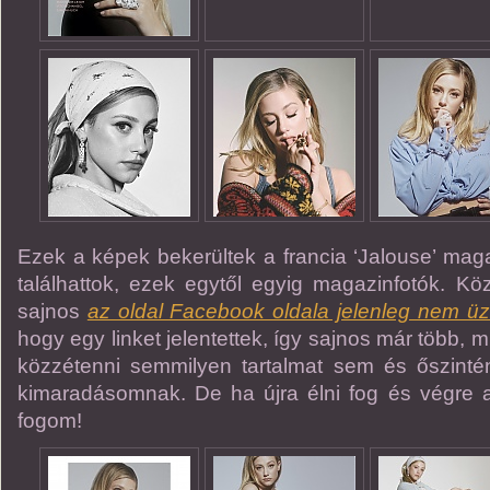
Ezek a képek bekerültek a francia ‘Jalouse’ maga
találhattok, ezek egytől egyig magazinfotók. K
sajnos
az oldal Facebook oldala jelenleg nem ü
hogy egy linket jelentettek, így sajnos már több, 
közzétenni semmilyen tartalmat sem és őszintén
kimaradásomnak. De ha újra élni fog és végre akt
fogom!