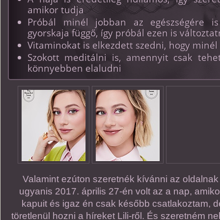
amikor tudja
Próbál minél jobban az egészségére is 
gyorskaja függő, így próbál ezen is változtat
Vitaminokat is elkezdett szedni, hogy miné
Szokott meditálni is, amennyit csak tehet
könnyebben elaludni
Valamint ezúton szeretnék kívánni az oldalnak 
ugyanis 2017. április 27-én volt az a nap, amiko
kapuit és igaz én csak később csatlakoztam, d
töretlenül hozni a híreket Lili-ről. És szeretném 