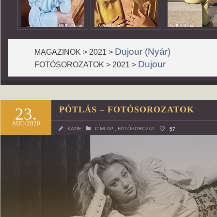
Dujour (Nyár)
MAGAZINOK > 2021 >
Dujour
FOTÓSOROZATOK > 2021 >
23.
PÓTLÁS – FOTÓSOROZATOK
AUG/2020
KATIE
CÍMLAP
,
FOTÓSOROZAT
57