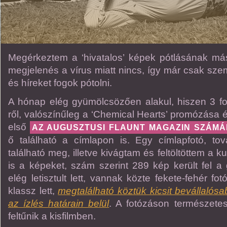
Megérkeztem a ‘hivatalos’ képek pótlásának má
megjelenés a vírus miatt nincs, így már csak szemé
és híreket fogok pótolni.
A hónap elég gyümölcsözően alakul, hiszen 3 fotó
ről, valószínűleg a ‘Chemical Hearts’ promózása 
első
AZ AUGUSZTUSI FLAUNT MAGAZIN SZÁMÁ
ő található a címlapon is. Egy címlapfotó, to
található meg, illetve kivágtam és feltöltöttem a k
is a képeket, szám szerint 289 kép került fel a 
elég letisztult lett, vannak közte fekete-fehér fo
klassz lett,
megtalálható köztük kicsit bevállalósa
az ízlés határain belül
. A fotózáson természetes
feltűnik a kisfilmben.