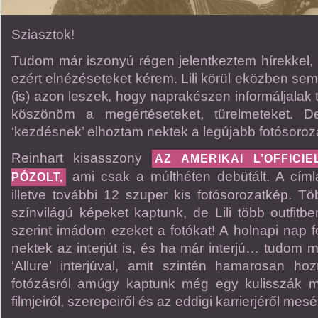
Sziasztok!
Tudom már iszonyú régen jelentkeztem hírekkel, 
ezért elnézéseteket kérem. Lili körül eközben sem á
(is) azon leszek, hogy naprakészen informáljalak 
köszönöm a megértéseteket, türelmeteket. 
‘kezdésnek’ elhoztam nektek a legújabb fotósoroza
Reinhart kisasszony
AZ AMERIKAI L’OFFICI
ami csak a múlthéten debütált. A címla
PÓZOLT,
illetve további 12 szuper kis fotósorozatkép. Tö
színvilágú képeket kaptunk, de Lili több outfitb
szerint imádom ezeket a fotókat! A holnapi nap
nektek az interjút is, és ha már interjú… tudom
‘Allure’ interjúval, amit szintén hamarosan hozn
fotózásról amúgy kaptunk még egy kulisszák mö
filmjeiről, szerepeiről és az eddigi karrierjéről mesél