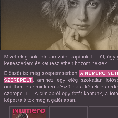
Mivel elég sok fotósorozatot kaptunk Lili-ről, úg
kettészedem és két részletben hozom nektek.
Először is: még szeptemberben
A NUMÉRO NET
, amihez egy elég szokatlan fotós
SZEREPELT
outfitben és sminkben készültek a képek és érd
szerepel Lili. A címlapról egy fotót kaptunk, a fo
képet találtok meg a galériában.