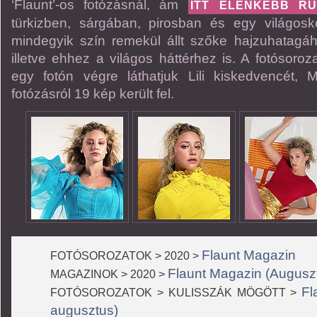
‘Flaunt’-os fotózásnál, ám
ITT ÉLÉNKEBB R
türkizben, sárgában, pirosban és egy világosk
mindegyik szín remekül állt szőke hajzuhatagá
illetve ehhez a világos háttérhez is. A fotósoro
egy fotón végre láthatjuk Lili kiskedvencét, M
fotózásról 19 kép került fel.
Flaunt Magazin
FOTÓSOROZATOK > 2020 >
Flaunt Magazin (Augusz
MAGAZINOK > 2020 >
Fl
FOTÓSOROZATOK > KULISSZÁK MÖGÖTT >
augusztus)