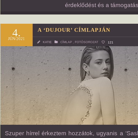
érdeklődést és a támogatás
4.
A ‘DUJOUR’ CÍMLAPJÁN
JÚN/2021
KATIE
CÍMLAP
,
FOTÓSOROZAT
121
Szuper hírrel érkeztem hozzátok, ugyanis a ‘Sash