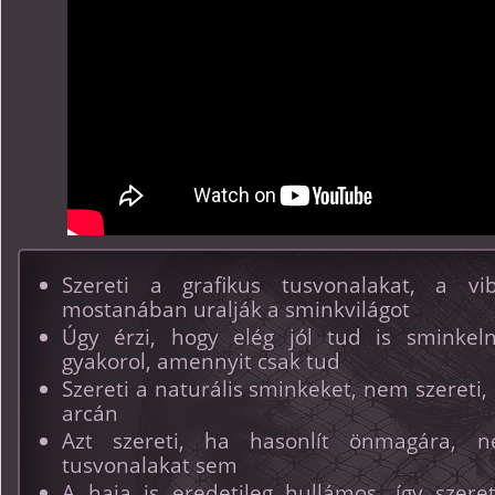
Szereti a grafikus tusvonalakat, a vi
mostanában uralják a sminkvilágot
Úgy érzi, hogy elég jól tud is sminkeln
gyakorol, amennyit csak tud
Szereti a naturális sminkeket, nem szereti
arcán
Azt szereti, ha hasonlít önmagára, 
tusvonalakat sem
A haja is eredetileg hullámos, így szere