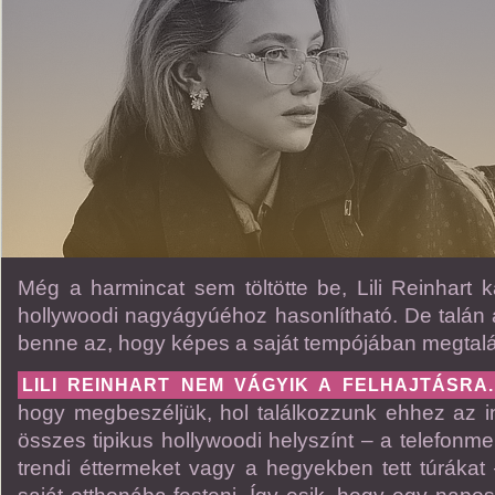
Még a harmincat sem töltötte be, Lili Reinhart k
hollywoodi nagyágyúéhoz hasonlítható. De talán
benne az, hogy képes a saját tempójában megtaláln
LILI REINHART NEM VÁGYIK A FELHAJTÁSRA.
hogy megbeszéljük, hol találkozzunk ehhez az in
összes tipikus hollywoodi helyszínt – a telefonme
trendi éttermeket vagy a hegyekben tett túrákat