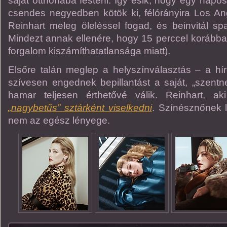
saját otthonába festeni. Így esik, hogy egy napo
csendes negyedben kötök ki, félórányira Los Ang
Reinhart meleg öleléssel fogad, és beinvitál spa
Mindezt annak ellenére, hogy 15 perccel korábban
forgalom kiszámíthatatlansága miatt).
Elsőre talán meglep a helyszínválasztás – a h
szívesen engednek bepillantást a saját, „szentne
hamar teljesen érthetővé válik. Reinhart, 
„nagybetűs” sztárként viselkedni
. Színésznőnek l
nem az egész lényege.