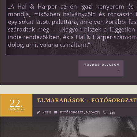
„A Hal & Harper az én igazi kenyerem és 
mondja, miközben halványzöld és rózsaszín fe
egy sokat látott palettára, amelyen korábbi f
száradtak meg. – „Nagyon hiszek a független 
indie rendezőkben, és a Hal & Harper számom
dolog, amit valaha csináltam.”
TOVÁBB OLVASOM
»
22.
ELMARADÁSOK – FOTÓSOROZATO
JAN/2023
KATIE
FOTÓSOROZAT
,
MAGAZIN
134