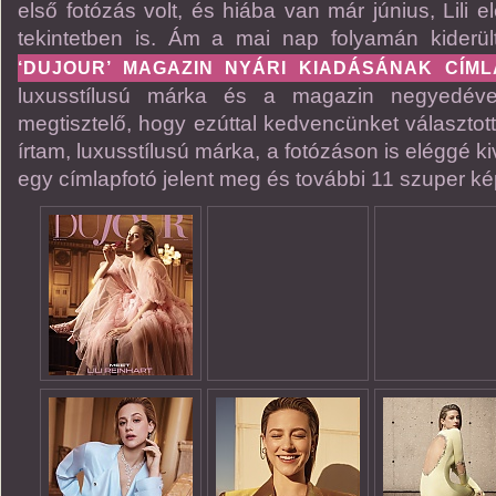
első fotózás volt, és hiába van már június, Lili e
tekintetben is. Ám a mai nap folyamán kiderü
‘DUJOUR’ MAGAZIN NYÁRI KIADÁSÁNAK CÍM
luxusstílusú márka és a magazin negyedéve
megtisztelő, hogy ezúttal kedvencünket választot
írtam, luxusstílusú márka, a fotózáson is eléggé k
egy címlapfotó jelent meg és további 11 szuper ké