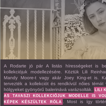
A Rodarte jó pár A listás hírességeket is b
kollekciójuk modellezésére. Köztük Lili Reinha
Mandy Moore-t vagy akár Joey King-et is. K
tervezték a kollekciót és rendkívül nőies témát 
hölgyeket gyönyörű balerinává varázsolták.
LILI
AS TAVASZI KOLLEKCIÓJUK MODELLE IS VO
. Most is így törté
KÉPEK KÉSZÜLTEK RÓLA