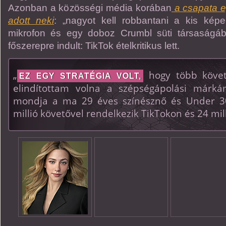
Azonban a közösségi média korában
a csapata e
adott neki
: „nagyot kell robbantani a kis kép
mikrofon és egy doboz Crumbl süti társaságá
főszerepre indult: TikTok ételkritikus lett.
„
hogy több követő
EZ EGY STRATÉGIA VOLT,
elindítottam volna a szépségápolási márk
mondja a ma 29 éves színésznő és Under 30 
millió követővel rendelkezik TikTokon és 24 mil