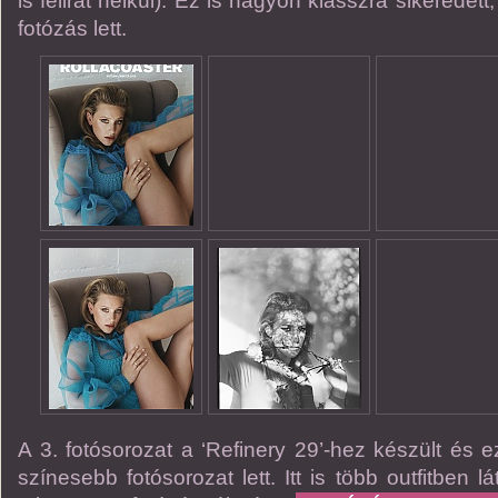
is felirat nélkül). Ez is nagyon klasszra sikeredett
fotózás lett.
A 3. fotósorozat a ‘Refinery 29’-hez készült és 
színesebb fotósorozat lett. Itt is több outfitben l