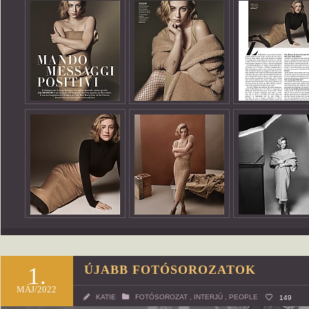
1.
ÚJABB FOTÓSOROZATOK
MÁJ/2022
KATIE
FOTÓSOROZAT
,
INTERJÚ
,
PEOPLE
149