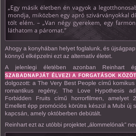
„Egy másik életben én vagyok a legotthonosa
mondja, miközben egy apró szivárványokkal dí
tölt elém. – „Van négy gyerekem, egy farmo
láthatom a páromat.”
Ahogy a konyhában helyet foglalunk, és újságpapírr
könnyű elképzelni ezt az alternatív életet.
A jelenlegi életében azonban Reinhart
SZABADNAPJÁT ÉLVEZI A FORGATÁSOK KÖZÖ
dolgozott: a The Very Best People című komikus t
romantikus regény, The Love Hypothesis ada
Forbidden Fruits című horrorfilmen, amelyet
Emellett épp promóciós körútra készül a Mubi új 
kapcsán, amely októberben debütált.
Reinhart ezt az utóbbi projektet „álommelónak” ne