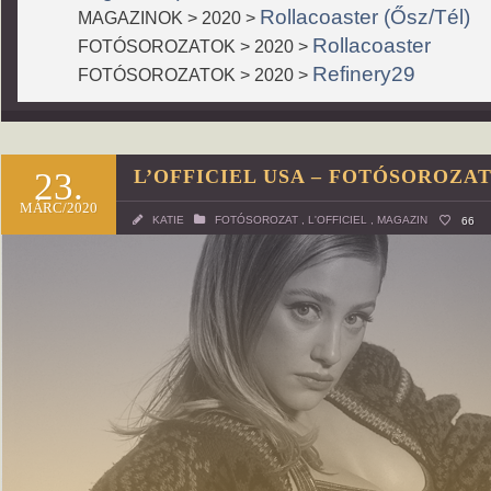
Rollacoaster (Ősz/Tél)
MAGAZINOK > 2020 >
Rollacoaster
FOTÓSOROZATOK > 2020 >
Refinery29
FOTÓSOROZATOK > 2020 >
23.
L’OFFICIEL USA – FOTÓSOROZA
MÁRC/2020
KATIE
FOTÓSOROZAT
,
L'OFFICIEL
,
MAGAZIN
66