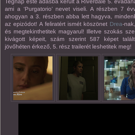
Tegnap este adásba került a Riverdale 5. évadána
ami a ‘Purgatorio’ nevet viseli. A részben 7 év
ahogyan a 3. részben abba lett hagyva, minden
az epizódot! A feliratért ismét köszönet
Drea
-nak,
és megtekinthetitek magyarul! Illetve szokás sze
kivágott képeit, szám szerint 587 képet talá
jövőhéten érkező, 5. rész trailerét leshetitek meg!