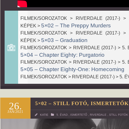
FILMEK/SOROZATOK > RIVERDALE (2017-) >
5×02 – The Preppy Murders
KÉPEK >
FILMEK/SOROZATOK > RIVERDALE (2017-) >
5×03 – Graduation
KÉPEK >
FILMEK/SOROZATOK > RIVERDALE (2017-) > 5. 
5×04 – Chapter Eighty: Purgatorio
FILMEK/SOROZATOK > RIVERDALE (2017-) > 5. 
5×05 – Chapter Eighty-One: Homecoming
FILMEK/SOROZATOK > RIVERDALE (2017-) > 5. 
26.
5×02 – STILL FOTÓ, ISMERTETŐK
JAN/2021
KATIE
5. ÉVAD
,
ISMERTETŐ
,
RIVERDALE
,
STILL FOTÓK