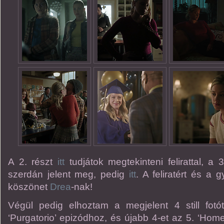
A 2. részt
itt
tudjátok megtekinteni felirattal, a 
szerdán jelent meg, pedig
itt
. A feliratért és a 
köszönet
Drea
-nak!
Végül pedig elhoztam a megjelent 4 still fot
‘Purgatorio’ epizódhoz, és újabb 4-et az 5. ‘Home