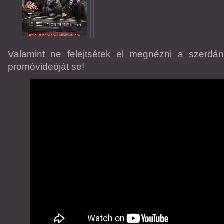
Valamint ne felejtsétek el megnézni a szerdá
promóvideóját se!