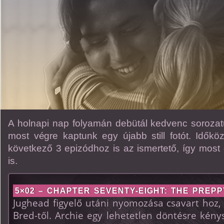
A holnapi nap folyamán debütál kedvenc sorozat
most végre kaptunk egy újabb still fotót. Idők
következő 3 epizódhoz is az ismertető, így most
is.
5×02 – CHAPTER SEVENTY-EIGHT: THE PREP
Jughead figyelő utáni nyomozása csavart hoz,
Bred-től. Archie egy lehetetlen döntésre kény