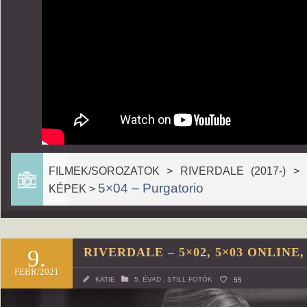
FILMEK/SOROZATOK > RIVERDALE (2017-) >
5×04 – Purgatorio
KÉPEK >
9.
RIVERDALE – 5×02, 5×03 ONLINE
FEBR/2021
KATIE
5. ÉVAD
,
STILL FOTÓK
55