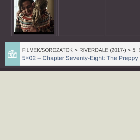
FILMEK/SOROZATOK > RIVERDALE (2017-) > 5. 
5×02 – Chapter Seventy-Eight: The Preppy