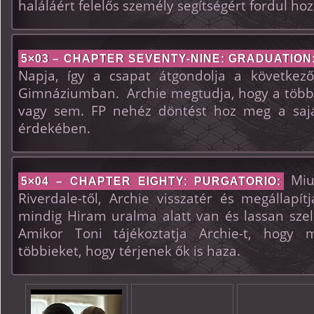
haláláért felelős személy segítségért fordul hoz
5×03 – CHAPTER SEVENTY-NINE: GRADUATION
Napja, így a csapat átgondolja a következő
Gimnáziumban. Archie megtudja, hogy a többie
vagy sem. FP nehéz döntést hoz meg a saját
érdekében.
Miut
5×04 – CHAPTER EIGHTY: PURGATORIO:
Riverdale-től, Archie visszatér és megállapí
mindig Hiram uralma alatt van és lassan szel
Amikor Toni tájékoztatja Archie-t, hogy mi
többieket, hogy térjenek ők is haza.