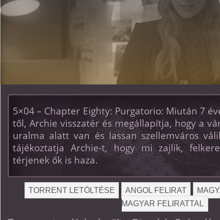
5×04 – Chapter Eighty: Purgatorio: Miután 7 éve
től, Archie visszatér és megállapítja, hogy a 
uralma alatt van és lassan szellemváros váli
tájékoztatja Archie-t, hogy mi zajlik, felke
térjenek ők is haza.
TORRENT LETÖLTÉSE
ANGOL FELIRAT
MAGY
MAGYAR FELIRATTAL