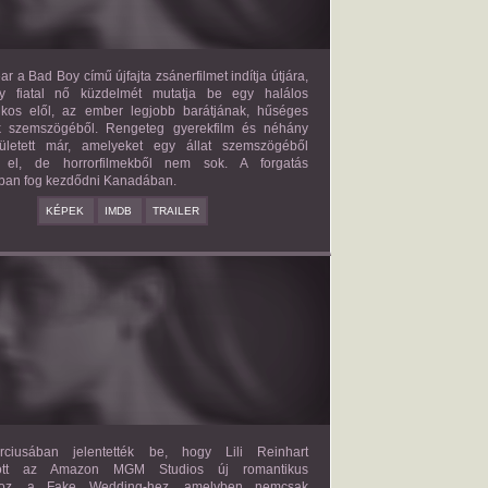
ar a Bad Boy című újfajta zsánerfilmet indítja útjára,
y fiatal nő küzdelmét mutatja be egy halálos
ilkos elől, az ember legjobb barátjának, hűséges
k szemszögéből. Rengeteg gyerekfilm és néhány
letett már, amelyeket egy állat szemszögéből
 el, de horrorfilmekből nem sok. A forgatás
ban fog kezdődni Kanadában.
KÉPEK
IMDB
TRAILER
FAKE WEDDING
2027?
ISMERETLEN SZEREP
ciusában jelentették be, hogy Lili Reinhart
dött az Amazon MGM Studios új romantikus
ához, a Fake Wedding-hez, amelyben nemcsak