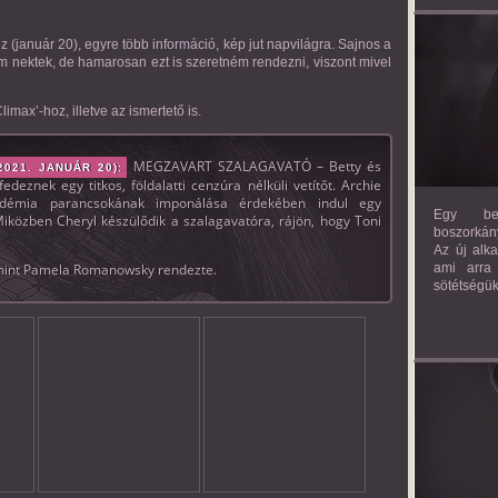
(január 20), egyre több információ, kép jut napvilágra. Sajnos a
zom nektek, de hamarosan ezt is szeretném rendezni, viszont mivel
imax’-hoz, illetve az ismertető is.
MEGZAVART SZALAGAVATÓ – Betty és
021. JANUÁR 20):
eznek egy titkos, földalatti cenzúra nélküli vetítőt. Archie
adémia parancsokának imponálása érdekében indul egy
Egy bev
Miközben Cheryl készülődik a szalagavatóra, rájön, hogy Toni
boszorkány
Az új alk
amint Pamela Romanowsky rendezte.
ami arra
sötétségük
AM