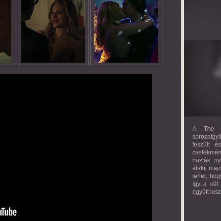
A The M
sorozatgyi
feszült é
cselekmény
hozták ny
alakít maj
lehet, hog
így a két
együtt les