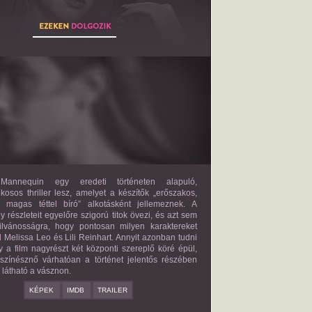
THE MANNEQUIN
2027?
ISMERETLEN SZEREP
annequin egy eredeti történeten alapuló,
lkosos thriller lesz, amelyet a készítők „erőszakos,
s magas téttel bíró” alkotásként jellemeznek. A
 részleteit egyelőre szigorú titok övezi, és azt sem
ilvánosságra, hogy pontosan milyen karaktereket
d Melissa Leo és Lili Reinhart. Annyit azonban tudni
y a film nagyrészt két központi szereplő köré épül,
 színésznő várhatóan a történet jelentős részében
z látható a vásznon.
KÉPEK
IMDB
TRAILER