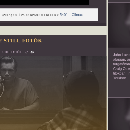
5×01 – Climax
(2017-) > 5. ÉVAD > KIVÁGOTT KÉPEK >
TH
02 STILL FOTÓK
,
STILL FOTÓK
40
John Lavel
alapján, a
forgatókön
Craig Coxs
titokban
Yorkban.