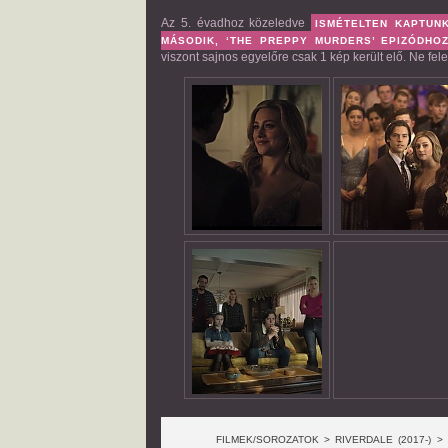
Az 5. évadhoz közeledve
ISMÉTELTEN KAPTUNK
MÁSODIK, ‘THE PREPPY MURDERS’ EPIZÓDHO
viszont sajnos egyelőre csak 1 kép került elő. Ne fele
FILMEK/SOROZATOK > RIVERDALE (2017-) >