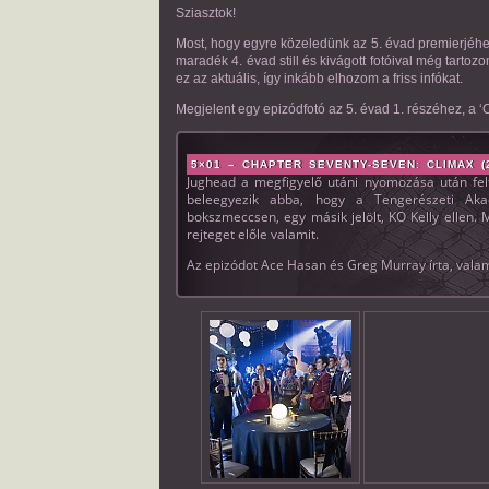
Sziasztok!
Most, hogy egyre közeledünk az 5. évad premierjéhez 
maradék 4. évad still és kivágott fotóival még tarto
ez az aktuális, így inkább elhozom a friss infókat.
Megjelent egy epizódfotó az 5. évad 1. részéhez, a ‘Cl
5×01 – CHAPTER SEVENTY-SEVEN: CLIMAX (2
Jughead a megfigyelő utáni nyomozása után felfed
beleegyezik abba, hogy a Tengerészeti Ak
bokszmeccsen, egy másik jelölt, KO Kelly ellen. 
rejteget előle valamit.
Az epizódot Ace Hasan és Greg Murray írta, val