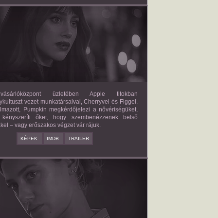
FORBIDDEN FRUITS
2026/03/27
APPLE
ásárlóközpont üzletében Apple titokban
kultuszt vezet munkatársaival, Cherryvel és Figgel.
almazott, Pumpkin megkérdőjelezi a nővériségüket,
 kényszeríti őket, hogy szembenézzenek belső
kel – vagy erőszakos végzet vár rájuk.
KÉPEK
IMDB
TRAILER
ERICAN SWEATSHOP
2025/09/19
DAISY MORIARTY