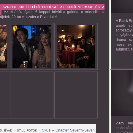
 SZUPER KIS ÍZELÍTŐ FOTÓKAT AZ ELSŐ ‘CLIMAX’ ÉS A
. Az elsőhöz újabb 6 képpel bővült a galéria, a másodikhoz
Z
djétek, 20-án visszatér a Riverdale!
A Black Be
amely eg
sorozatgy
kutyájána
dráma szü
mesélnek
augusztus
2025 már
leszerző
5×01 – Chapter Seventy-Seven:
 5. ÉVAD > STILL FOTÓK >
vígjáték