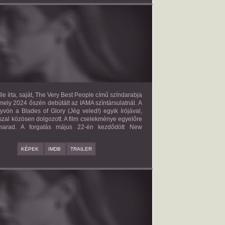
E VERY BEST PEOPLE
2027?
ISMERETLEN SZEREP
le írta, saját, The Very Best People című színdarabja
mely 2024 őszén debütált az IAMA színtársulatnál. A
yvön a Blades of Glory (Jég veled!) egyik írójával,
zal közösen dolgozott. A film cselekménye egyelőre
 marad. A forgatás május 22-én kezdődött New
KÉPEK
IMDB
TRAILER
BAD BOY
2027?
ISMERETLEN SZEREP