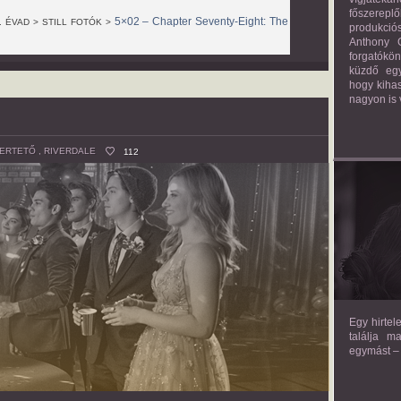
főszerepl
5×02 – Chapter Seventy-Eight: The
. ÉVAD > STILL FOTÓK >
produkciós
Anthony G
forgatókö
küzdő egy
hogy kihas
nagyon is 
MERTETŐ
,
RIVERDALE
112
TH
Egy hirtel
találja m
egymást – 