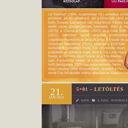
21.
5×01 – LETÖLTÉS
JAN/2021
KATIE
5. ÉVAD
,
RIVERDALE