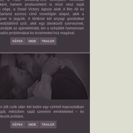
őként, hanem producerként is részt vesz saját
 cége, a Small Victory égisze alatt. A film Ali és
arland azonos című novelláján alapul, akik a
nyvet is jegyzik. A történet két anyagi gondokkal
edülállóról szól, akik egy álesküvőt szerveznek,
ználják az ajándéklistát, ám a színjáték hamarosan
valós problémákat és érzelmeket hoz magával.
KÉPEK
IMDB
TRAILER
E LOVE HYPOTHESIS
2026/09/23
OLIVE SMITH
en jött csók után két tudós egy színlelt kapcsolatban
agát, miközben saját szerelmi elméleteiket – és
teszik próbára.
KÉPEK
IMDB
TRAILER