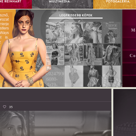
M
Co
35