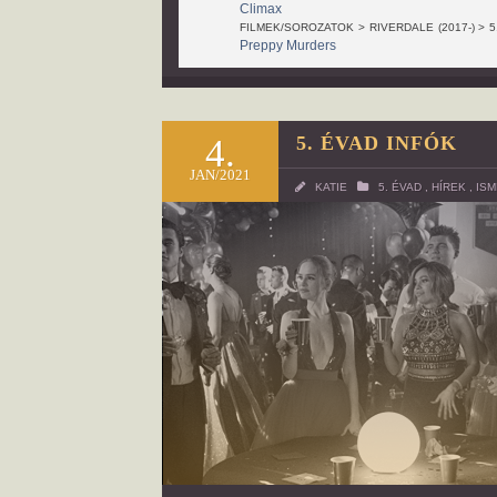
Climax
FILMEK/SOROZATOK > RIVERDALE (2017-) > 5
Preppy Murders
4.
5. ÉVAD INFÓK
JAN/2021
KATIE
5. ÉVAD
,
HÍREK
,
IS