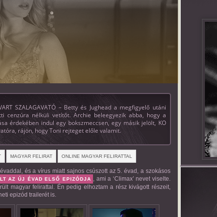
VART SZALAGAVATÓ – Betty és Jughead a megfigyelő utáni
ti cenzúra nélküli vetítőt. Archie beleegyezik abba, hogy a
a érdekében indul egy bokszmeccsen, egy másik jelölt, KO
atóra, rájön, hogy Toni rejteget előle valamit.
T
MAGYAR FELIRAT
ONLINE MAGYAR FELIRATTAL
vaddal, és a vírus miatt sajnos csúszott az 5. évad, a szokásos
, ami a ‘Climax’ nevet viselte.
LT AZ ÚJ ÉVAD ELSŐ EPIZÓDJA
ült magyar felirattal. Én pedig elhoztam a rész kivágott részeit,
ti epizód trailerét is.