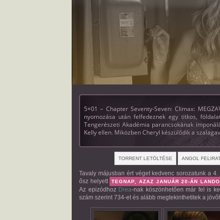
5×01 – Chapter Seventy-Seven: Climax: MEGZA
nyomozása után felfedeznek egy titkos, földalat
Tengerészeti Akadémia parancsokának imponálás
Kelly ellen. Miközben Cheryl készülődik a szalagav
TORRENT LETÖLTÉSE
ANGOL FELIRA
Tavaly májusban ért véget kedvenc sorozatunk a 4. é
ősz helyett
TEGNAP, AZAZ JANUÁR 20-ÁN LANDO
Az epizódhoz
Drea
-nak köszönhetően már fel is ker
szám szerint 734-et és alább megtekinthetitek a jövőhe