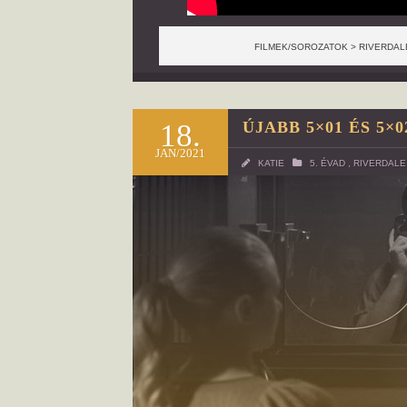
FILMEK/SOROZATOK > RIVERDALE 
18.
ÚJABB 5×01 ÉS 5×
JAN/2021
KATIE
5. ÉVAD
,
RIVERDALE