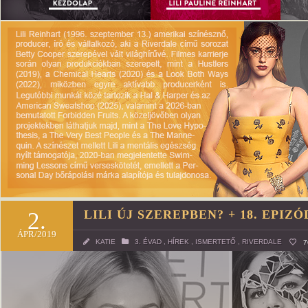
2.
LILI ÚJ SZEREPBEN? + 18. EPIZ
ÁPR/2019
KATIE
3. ÉVAD
,
HÍREK
,
ISMERTETŐ
,
RIVERDALE
7