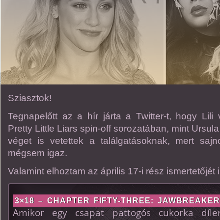
Sziasztok!
Tegnapelőtt az a hír járta a Twitter-t, hogy Lil
Pretty Little Liars spin-off sorozatában, mint Ursu
véget is vetettek a találgatásoknak, mert sajn
mégsem igaz.
Valamint elhoztam az április 17-i rész ismertetőjét i
3×18 – CHAPTER FIFTY-THREE: JAWBREAKERS 
Amikor egy csapat pattogós cukorka díl