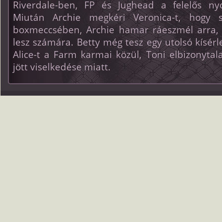
Riverdale-ben, FP és Jughead a felelős n
Miután Archie megkéri Veronica-t, hogy s
boxmeccsében, Archie hamar ráeszmél arra, 
lesz számára. Betty még tesz egy utolsó kísé
Alice-t a Farm karmai közül, Toni elbizonytal
jött viselkedése miatt.