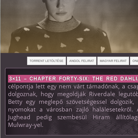
TORRENT LETÖLTÉSE
ANGOL FELIRAT
MAGYAR FELIRAT
ON
3×11 – CHAPTER FORTY-SIX: THE RED DAHLI
célpontja lett egy nem várt támadónak, a csa
dolgoznak, hogy megoldják Riverdale legutób
Betty egy meglepő szövetségessel dolgozik,
nyomokat a városban zajló halálesetekről. 
Jughead pedig szembesül Hiram állítólago
Mulwray-yel.