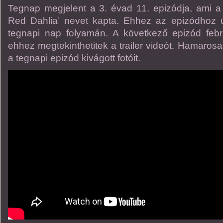
Tegnap megjelent a 3. évad 11. epizódja, ami a 
Red Dahlia’ nevet kapta. Ehhez az epizódhoz ú
tegnapi nap folyamán. A következő epizód febr
ehhez megtekinthetitek a trailer videót. Hamaro
a tegnapi epizód kivágott fotóit.