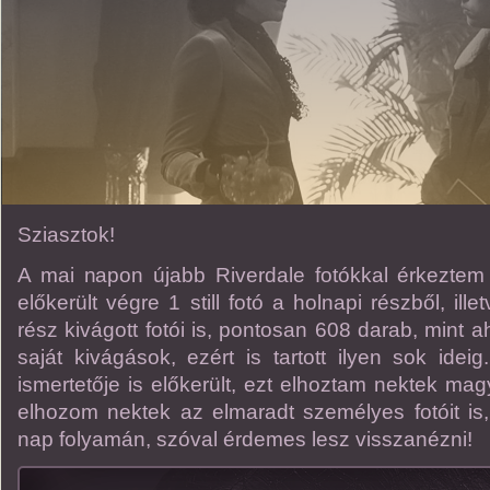
Sziasztok!
A mai napon újabb Riverdale fotókkal érkeztem
előkerült végre 1 still fotó a holnapi részből, ille
rész kivágott fotói is, pontosan 608 darab, mint a
saját kivágások, ezért is tartott ilyen sok ideig.
ismertetője is előkerült, ezt elhoztam nektek ma
elhozom nektek az elmaradt személyes fotóit is,
nap folyamán, szóval érdemes lesz visszanézni!