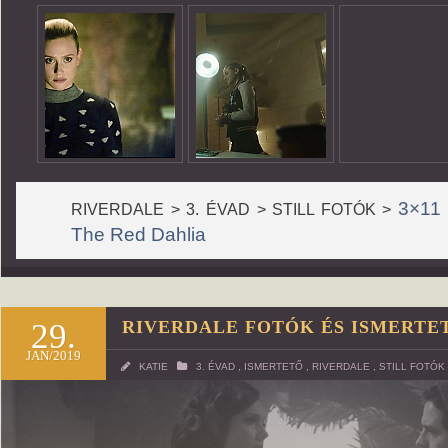
3×11 
RIVERDALE > 3. ÉVAD > STILL FOTÓK >
The Red Dahlia
29.
RIVERDALE FOTÓK ÉS ISMERTE
JAN/2019
KATIE
3. ÉVAD
,
ISMERTETŐ
,
RIVERDALE
,
STILL FOTÓK