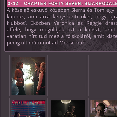
3×12 – CHAPTER FORTY-SEVEN: BIZARRODALE
A közelgő esküvő közepén Sierra és Tom egy 
kapnak, ami arra kényszeríti őket, hogy újra
klubbot’. Eközben Veronica és Reggie drasz
affelé, hogy megoldják azt a káoszt, amit
váratlan hírt tud meg a főiskoláról, amit ki
pedig ultimátumot ad Moose-nak.