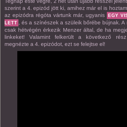
Tegnap este végre, 2 hét után újabb résszel jelen
szerint a 4. epizód jött ki, amihez már el is hoztam 
az epizódra régóta vártunk már, ugyanis
EGY V
, és a színészek a szüleik bőrébe bújnak. A 
LETT
csak hétvégén érkezik Menzer által, de ha megjel
linkeket! Valamint felkerült a következő rés
megnézte a 4. epizódot, ezt se felejtse el!