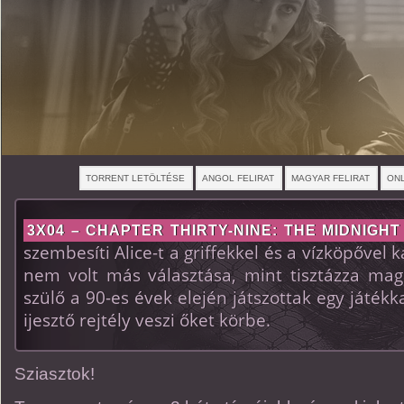
TORRENT LETÖLTÉSE
ANGOL FELIRAT
MAGYAR FELIRAT
ONL
3X04 – CHAPTER THIRTY-NINE: THE MIDNIGH
szembesíti Alice-t a griffekkel és a vízköpővel 
nem volt más választása, mint tisztázza mag
szülő a 90-es évek elején játszottak egy játékk
ijesztő rejtély veszi őket körbe.
Sziasztok!