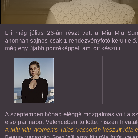
Lili még július 26-án részt vett a Miu Miu 
ahonnan sajnos csak 1 rendezvényfotó került elő,
még egy újabb portréképpel, ami ott készült.
A szeptemberi hónap eléggé mozgalmas volt a s
első pár napot Velencében töltötte, hiszen hivata
A
Miu Miu Women’s Tales Vacsorán készült róla e
Beauty vacsorán Greg Williams lőtt róla fotót, vala