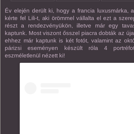
Év elején derült ki, hogy a francia luxusmárka,
kérte fel Lili-t, aki örömmel vállalta el ezt a szer
részt a rendezvényükön, illetve már egy tavasz
kaptunk. Most viszont ősszel piacra dobták az úja
ehhez már kaptunk is két fotót, valamint az ok
párizsi eseményen készült róla 4 portréf
eszméletlenül nézett ki!