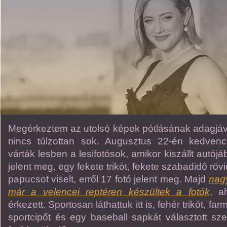
Megérkeztem az utolsó képek pótlásának adagjával
nincs túlzottan sok. Augusztus 22-én kedven
várták lesben a lesifotósok, amikor kiszállt autój
jelent meg, egy fekete trikót, fekete szabadidő rövi
papucsot viselt, erről 17 fotó jelent meg. Majd
nagy
már a velencei reptéren készültek a fotók
, a
érkezett. Sportosan láthattuk itt is, fehér trikót, f
sportcipőt és egy baseball sapkát választott sze