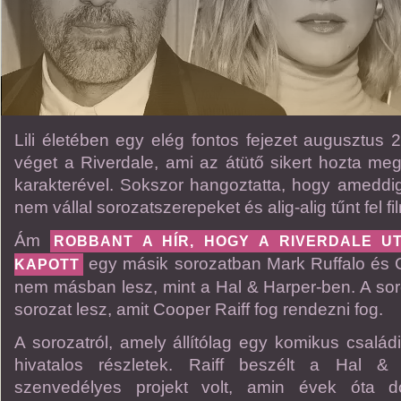
Lili életében egy elég fontos fejezet augusztus 23
véget a Riverdale, ami az átütő sikert hozta m
karakterével. Sokszor hangoztatta, hogy ameddi
nem vállal sorozatszerepeket és alig-alig tűnt fel fi
Ám
ROBBANT A HÍR, HOGY A RIVERDALE U
egy másik sorozatban Mark Ruffalo és Co
KAPOTT
nem másban lesz, mint a Hal & Harper-ben. A soro
sorozat lesz, amit Cooper Raiff fog rendezni fog.
A sorozatról, amely állítólag egy komikus család
hivatalos részletek. Raiff beszélt a Hal &
szenvedélyes projekt volt, amin évek óta d