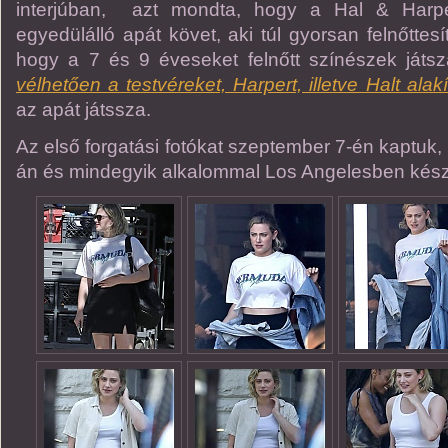
interjúban, azt mondta, hogy a Hal & Harpe
egyedülálló apát követ, aki túl gyorsan felnőttesí
hogy a 7 és 9 éveseket felnőtt színészek játs
vélhetően a testvéreket, Harpert, illetve Halt alak
az apát játssza.
Az első forgatási fotókat szeptember 7-én kaptuk,
án és mindegyik alkalommal Los Angelesben kész