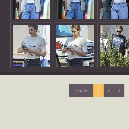
1 / 3 OLDAL
1
2
3