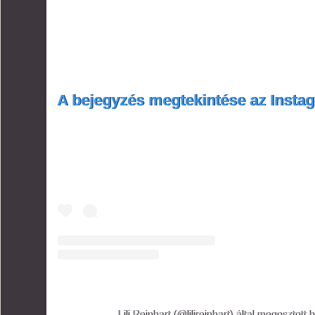
A bejegyzés megtekintése az Insta
Lili Reinhart (@lilireinhart) által megosztott