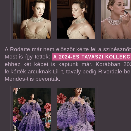
A Rodarte már nem először kérte fel a színésznőt 
Most is így tettek:
A 2024-ES TAVASZI KOLLEK
ehhez két képet is kaptunk már. Korábban 20
felkérték arcuknak Lili-t, tavaly pedig Riverdale-be
Mendes-t is bevonták.