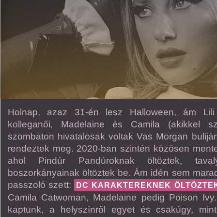
Holnap, azaz 31-én lesz Halloween, ám Lili 
kolleganői, Madelaine és Camila (akikkel sz
szombaton hivatalosak voltak Vas Morgan bulijá
rendeztek meg. 2020-ban szintén közösen mente
ahol Pindúr Pandúroknak öltöztek, ta
boszorkányainak öltöztek be. Ám idén sem mara
passzoló szett:
DC KARAKTEREKNEK ÖLTÖZTE
Camila Catwoman, Madelaine pedig Poison Ivy. 
kaptunk, a helyszínről egyet és csakúgy, mint