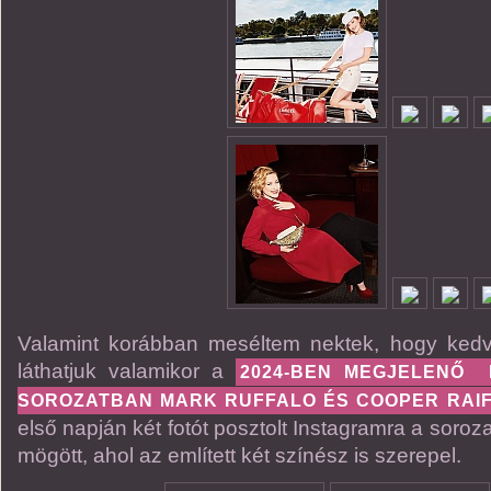
Valamint korábban meséltem nektek, hogy ked
láthatjuk valamikor a
2024-BEN MEGJELENŐ
SOROZATBAN MARK RUFFALO ÉS COOPER RAI
első napján két fotót posztolt Instagramra a soroz
mögött, ahol az említett két színész is szerepel.