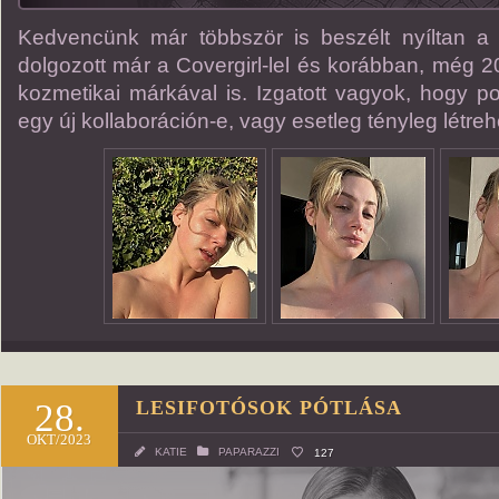
Kedvencünk már többször is beszélt nyíltan a
dolgozott már a Covergirl-lel és korábban, még
kozmetikai márkával is. Izgatott vagyok, hogy po
egy új kollaboráción-e, vagy esetleg tényleg létreh
28.
LESIFOTÓSOK PÓTLÁSA
OKT/2023
KATIE
PAPARAZZI
127