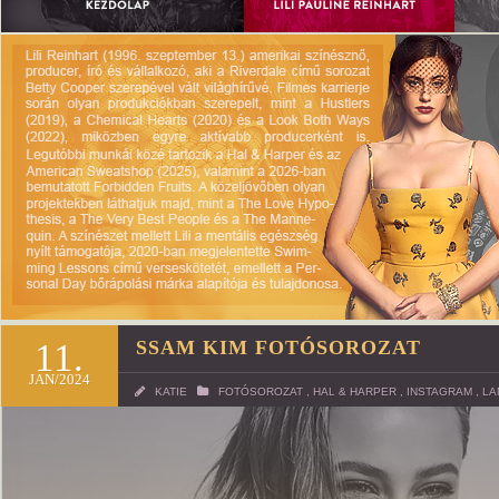
11.
SSAM KIM FOTÓSOROZAT
JAN/2024
KATIE
FOTÓSOROZAT
,
HAL & HARPER
,
INSTAGRAM
,
LA