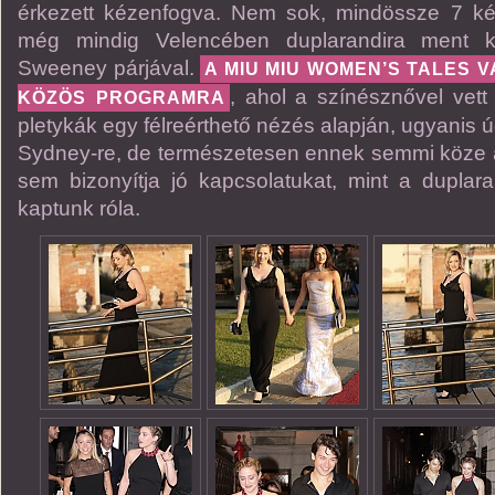
érkezett kézenfogva. Nem sok, mindössze 7 kép
még mindig Velencében duplarandira ment 
Sweeney párjával.
A MIU MIU WOMEN’S TALES 
, ahol a színésznővel vett
KÖZÖS PROGRAMRA
pletykák egy félreérthető nézés alapján, ugyanis úgy
Sydney-re, de természetesen ennek semmi köze 
sem bizonyítja jó kapcsolatukat, mint a duplar
kaptunk róla.