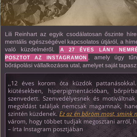
Lili Reinhart az egyik csodálatosan őszinte híre
mentális egészségével kapcsolatos útjáról, a hírn
való küzdelméről.
A 27 ÉVES LÁNY NEMR
, amely úgy tűn
POSZTOT AZ INSTAGRAMON
bőrápolási vállalkozásra utal, amelyet saját tapaszta
,,12 éves korom óta küzdök pattanásokkal
kiütésekben, hiperpigmentációban, bőrpír
szenvedett. Szenvedélyesnek és motiváltn
megoldást találjak nemcsak magamnak, han
szintén küzdenek.
Ez az én bőröm most, smink nél
várom, hogy többet tudjak megosztani arról,
– írta Instagram posztjában