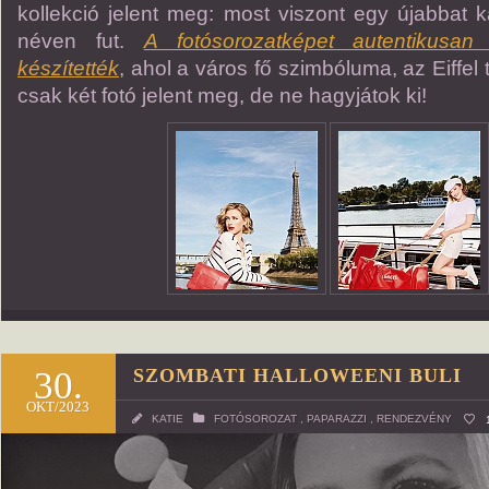
kollekció jelent meg: most viszont egy újabbat k
néven fut.
A fotósorozatképet autentikusan 
készítették
, ahol a város fő szimbóluma, az Eiffel 
csak két fotó jelent meg, de ne hagyjátok ki!
30.
SZOMBATI HALLOWEENI BULI
OKT/2023
KATIE
FOTÓSOROZAT
,
PAPARAZZI
,
RENDEZVÉNY