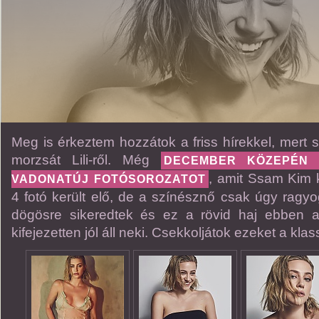
Meg is érkeztem hozzátok a friss hírekkel, mert 
morzsát Lili-ről. Még
DECEMBER KÖZEPÉN
, amit Ssam Kim k
VADONATÚJ FOTÓSOROZATOT
4 fotó került elő, de a színésznő csak úgy ragy
dögösre sikeredtek és ez a rövid haj ebben 
kifejezetten jól áll neki. Csekkoljátok ezeket a klass