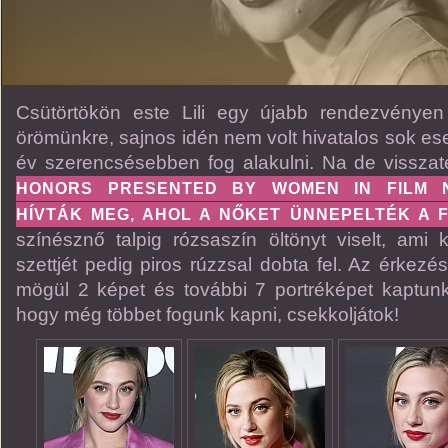
Csütörtökön este Lili egy újabb rendezvényen
örömünkre, sajnos idén nem volt hivatalos sok es
év szerencsésebben fog alakulni. Na de visszat
HONORS PRESENTED BY WOMEN IN FILM 
HÍVTÁK MEG, AHOL A NŐKET ÜNNEPELTÉK A 
színésznő talpig rózsaszín öltönyt viselt, ami kif
szettjét pedig piros rúzzsal dobta fel. Az érkezés
mögül 2 képet és további 7 portréképet kaptun
hogy még többet fogunk kapni, csekkoljátok!