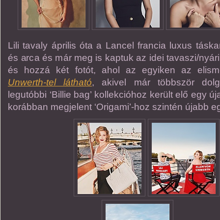
Lili tavaly április óta a Lancel francia luxus tá
és arca és már meg is kaptuk az idei tavaszi/nyári
és hozzá két fotót, ahol az egyiken az elism
Unwerth-tel látható
, akivel már többször dolgo
legutóbbi ‘Billie bag’ kollekcióhoz került elő egy ú
korábban megjelent ‘Origami’-hoz szintén újabb eg