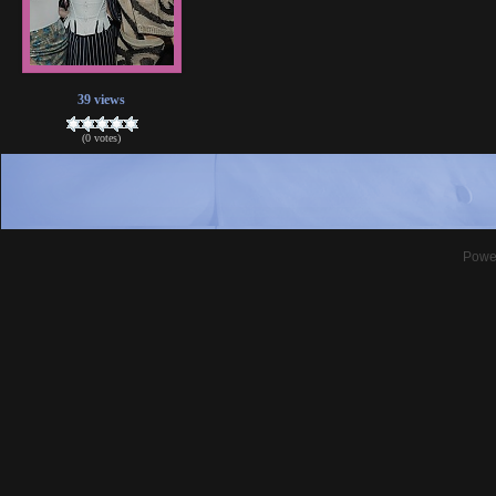
39 views
(0 votes)
Powe