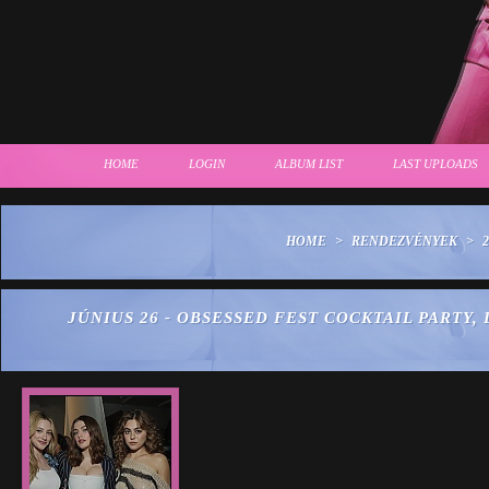
HOME
LOGIN
ALBUM LIST
LAST UPLOADS
HOME
>
RENDEZVÉNYEK
>
2
JÚNIUS 26 - OBSESSED FEST COCKTAIL PARTY,