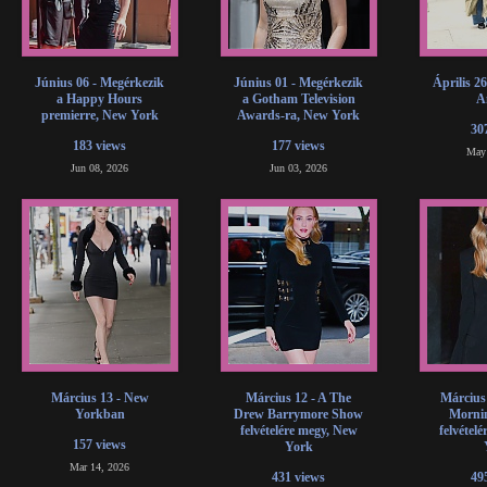
Június 06 - Megérkezik
Június 01 - Megérkezik
Április 2
a Happy Hours
a Gotham Television
A
premierre, New York
Awards-ra, New York
30
183 views
177 views
May
Jun 08, 2026
Jun 03, 2026
Március 13 - New
Március 12 - A The
Március
Yorkban
Drew Barrymore Show
Morni
felvételére megy, New
felvétel
157 views
York
Mar 14, 2026
431 views
49