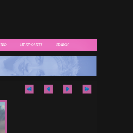
ATED
MY FAVORITES
SEARCH