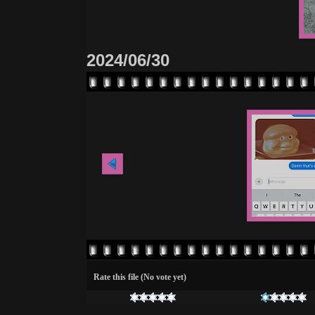
2024/06/30
Rate this file
(No vote yet)