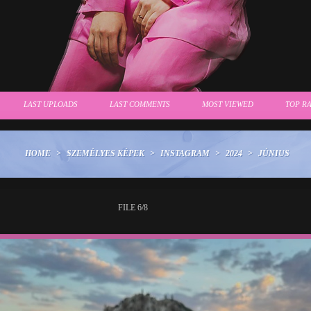
LAST UPLOADS
LAST COMMENTS
MOST VIEWED
TOP R
HOME
>
SZEMÉLYES KÉPEK
>
INSTAGRAM
>
2024
>
JÚNIUS
FILE 6/8