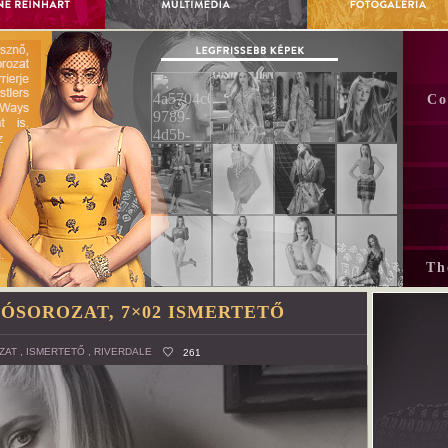
Co
Th
ÓSOROZAT, 7×02 ISMERTETŐ
ZAT
,
ISMERTETŐ
,
RIVERDALE
261