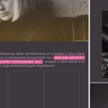
lőkerült egy újabb, idei fotósorozat: ez a mostani is Yana Yatsuk,
vissza a különlegesebb koncepcióktól sem,
IDÉN MÁR KÉSZÍTETT
, ahogyan a most készült is és
ZINTÉN FEKETE/FEHÉR VOLT
lem, hogy nemsokára kapunk még többet is!