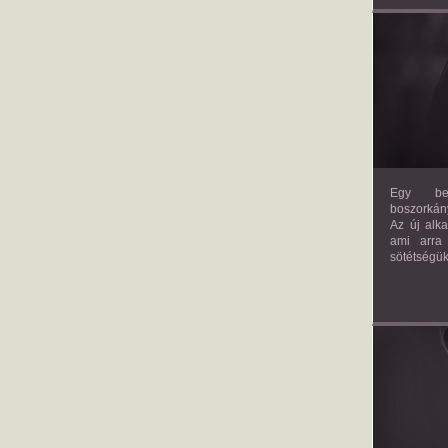
Egy bev
boszorkány
Az új alk
ami arra
sötétségük
AM