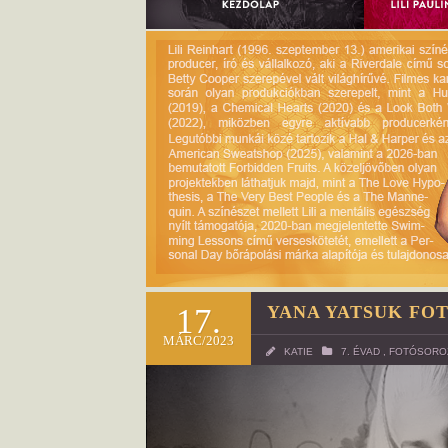
17.
YANA YATSUK FOT
MÁRC/2023
KATIE
7. ÉVAD
,
FOTÓSORO