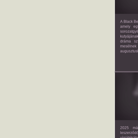
A Black Be
amely eg
sorozatgy
kutyájána
dráma szü
mesélnek
augusztus
2025 már
leszerző
vígjáték