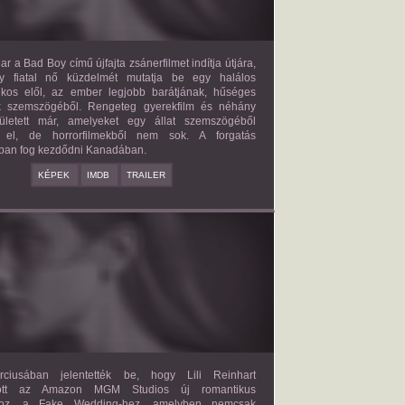
ar a Bad Boy című újfajta zsánerfilmet indítja útjára,
y fiatal nő küzdelmét mutatja be egy halálos
ilkos elől, az ember legjobb barátjának, hűséges
k szemszögéből. Rengeteg gyerekfilm és néhány
letett már, amelyeket egy állat szemszögéből
 el, de horrorfilmekből nem sok. A forgatás
ban fog kezdődni Kanadában.
KÉPEK
IMDB
TRAILER
FAKE WEDDING
2027?
ISMERETLEN SZEREP
ciusában jelentették be, hogy Lili Reinhart
dött az Amazon MGM Studios új romantikus
ához, a Fake Wedding-hez, amelyben nemcsak