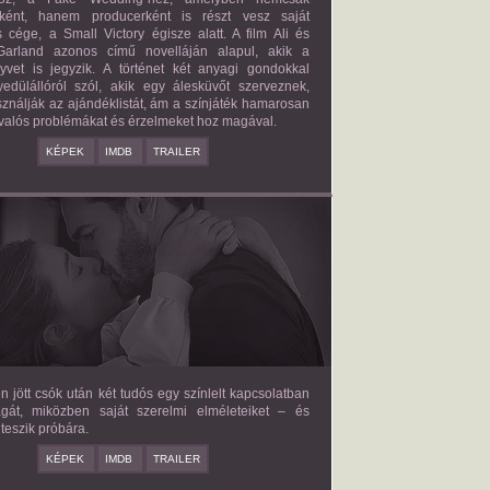
őként, hanem producerként is részt vesz saját
 cége, a Small Victory égisze alatt. A film Ali és
arland azonos című novelláján alapul, akik a
nyvet is jegyzik. A történet két anyagi gondokkal
edülállóról szól, akik egy álesküvőt szerveznek,
ználják az ajándéklistát, ám a színjáték hamarosan
valós problémákat és érzelmeket hoz magával.
KÉPEK
IMDB
TRAILER
E LOVE HYPOTHESIS
2026/09/23
OLIVE SMITH
en jött csók után két tudós egy színlelt kapcsolatban
agát, miközben saját szerelmi elméleteiket – és
teszik próbára.
KÉPEK
IMDB
TRAILER