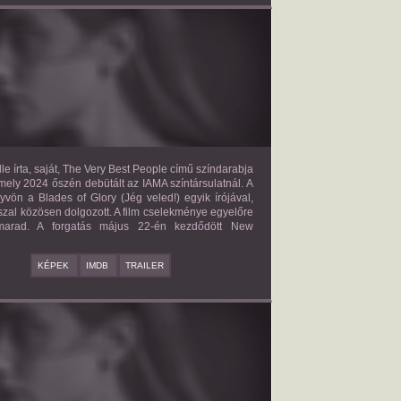
E VERY BEST PEOPLE
2027?
ISMERETLEN SZEREP
le írta, saját, The Very Best People című színdarabja
mely 2024 őszén debütált az IAMA színtársulatnál. A
yvön a Blades of Glory (Jég veled!) egyik írójával,
zal közösen dolgozott. A film cselekménye egyelőre
 marad. A forgatás május 22-én kezdődött New
KÉPEK
IMDB
TRAILER
BAD BOY
2027?
ISMERETLEN SZEREP