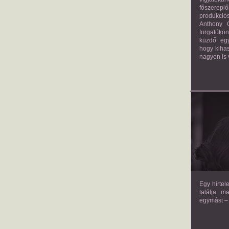
főszerepl
produkciós
Anthony G
forgatókö
küzdő egy
hogy kihas
nagyon is 
TH
Egy hirtel
találja m
egymást – 