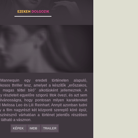
THE MANNEQUIN
2027?
ISMERETLEN SZEREP
annequin egy eredeti történeten alapuló,
lkosos thriller lesz, amelyet a készítők „erőszakos,
s magas téttel bíró” alkotásként jellemeznek. A
 részleteit egyelőre szigorú titok övezi, és azt sem
ilvánosságra, hogy pontosan milyen karaktereket
d Melissa Leo és Lili Reinhart. Annyit azonban tudni
y a film nagyrészt két központi szereplő köré épül,
 színésznő várhatóan a történet jelentős részében
z látható a vásznon.
KÉPEK
IMDB
TRAILER