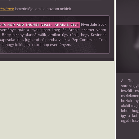
részének
ismertetője, amit elhoztam nektek.
Riverdale Sock
P, HOP AND THUMB! (2023. ÁPRILIS 05.):
seménye már a nyakukban liheg és Archie szemet vetett
. Betty bizonytalanná válik, amikor úgy tűnik, hogy Kevinnek
kapcsolatukat. Jughead célpontba veszi a Pep Comics-ot, Toni
et, hogy fellépjen a sock hop eseményen.
A The M
sorozatgyi
feszült é
cselekmény
hozták ny
alakít maj
lehet, hog
így a két
együtt les