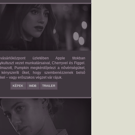
FORBIDDEN FRUITS
2026/03/27
APPLE
ásárlóközpont üzletében Apple titokban
kultuszt vezet munkatársaival, Cherryvel és Figgel.
almazott, Pumpkin megkérdőjelezi a nővériségüket,
 kényszeríti őket, hogy szembenézzenek belső
kel – vagy erőszakos végzet vár rájuk.
KÉPEK
IMDB
TRAILER
ERICAN SWEATSHOP
2025/09/19
DAISY MORIARTY