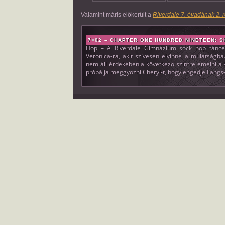
Valamint máris előkerült a
Riverdale 7. évadának 2. 
7×02 – CHAPTER ONE HUNDRED NINETEEN: SKI
Hop – A Riverdale Gimnázium sock hop tánce
Veronica-ra, akit szívesen elvinne a mulatságba
nem áll érdekében a következő szintre emelni a 
próbálja meggyőzni Cheryl-t, hogy engedje Fangs-