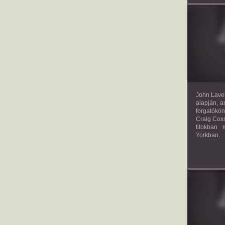
TH
John Lavel
alapján, a
forgatókön
Craig Coxs
titokban
Yorkban.