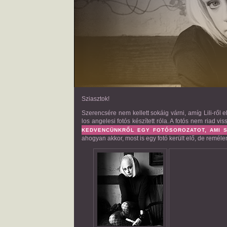
Sziasztok!
Szerencsére nem kellett sokáig várni, amíg Lili-ről e
los angelesi fotós készített róla. A fotós nem riad 
KEDVENCÜNKRŐL EGY FOTÓSOROZATOT, AMI S
ahogyan akkor, most is egy fotó került elő, de remé