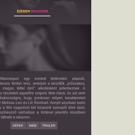
THE MANNEQUIN
2027?
ISMERETLEN SZEREP
annequin egy eredeti történeten alapuló,
lkosos thriller lesz, amelyet a készítők „erőszakos,
s magas téttel bíró” alkotásként jellemeznek. A
 részleteit egyelőre szigorú titok övezi, és azt sem
ilvánosságra, hogy pontosan milyen karaktereket
d Melissa Leo és Lili Reinhart. Annyit azonban tudni
y a film nagyrészt két központi szereplő köré épül,
 színésznő várhatóan a történet jelentős részében
z látható a vásznon.
KÉPEK
IMDB
TRAILER