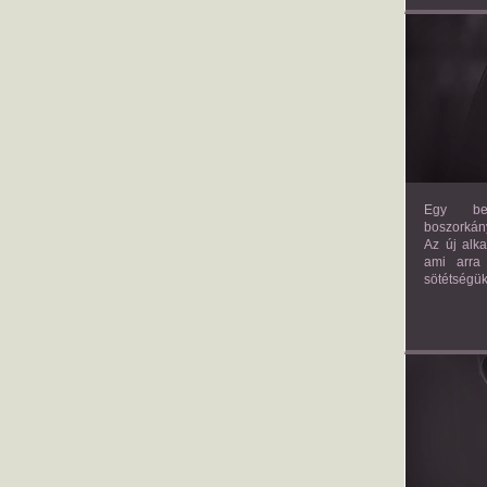
Egy bev
boszorkány
Az új alk
ami arra
sötétségük
AM