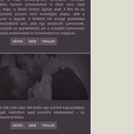
őként, hanem producerként is részt vesz saját
 cége, a Small Victory égisze alatt. A film Ali és
arland azonos című novelláján alapul, akik a
nyvet is jegyzik. A történet két anyagi gondokkal
edülállóról szól, akik egy álesküvőt szerveznek,
ználják az ajándéklistát, ám a színjáték hamarosan
valós problémákat és érzelmeket hoz magával.
KÉPEK
IMDB
TRAILER
E LOVE HYPOTHESIS
2026/09/23
OLIVE SMITH
en jött csók után két tudós egy színlelt kapcsolatban
agát, miközben saját szerelmi elméleteiket – és
teszik próbára.
KÉPEK
IMDB
TRAILER