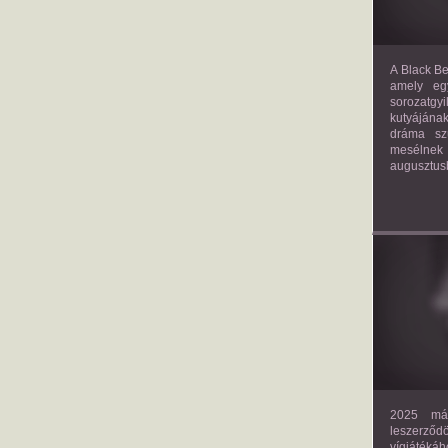
A Black Be
amely eg
sorozatgy
kutyájána
dráma szü
mesélnek
augusztus
2025 már
leszerző
vígjáték