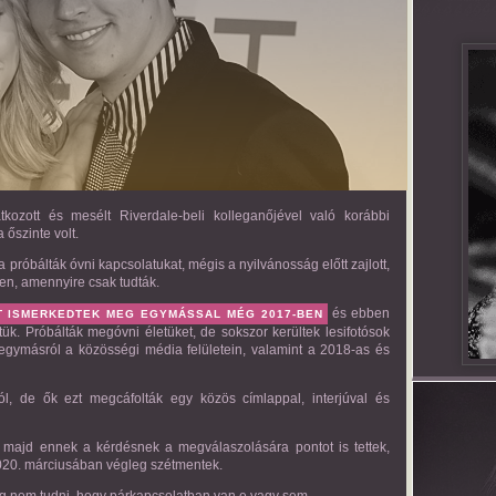
zott és mesélt Riverdale-beli kolleganőjével való korábbi
 őszinte volt.
 próbálták óvni kapcsolatukat, mégis a nyilvánosság előtt zajlott,
en, amennyire csak tudták.
és ebben
TT ISMERKEDTEK MEG EGYMÁSSAL MÉG 2017-BEN
ük. Próbálták megóvni életüket, de sokszor kerültek lesifotósok
k egymásról a közösségi média felületein, valamint a 2018-as és
ról, de ők ezt megcáfolták egy közös címlappal, interjúval és
, majd ennek a kérdésnek a megválaszolására pontot is tettek,
020. márciusában végleg szétmentek.