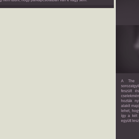
pedig nem tudni, hogy párkapcsolatban van e vagy sem.
A The M
sorozatgyi
feszült é
cselekmény
hozták ny
alakít maj
lehet, hog
így a két
együtt les