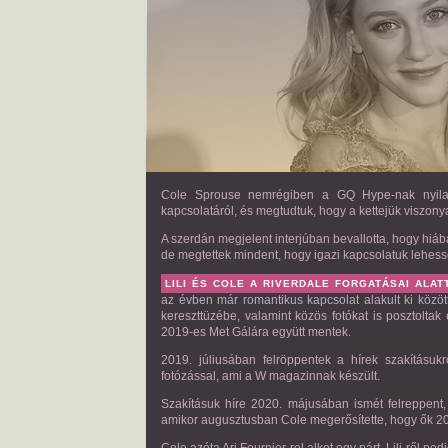
Cole Sprouse nemrégiben a GQ Hype-nak nyilatko
kapcsolatáról, és megtudtuk, hogy a kettejük viszonya
A szerdán megjelent interjúban bevallotta, hogy hiába
de megtettek mindent, hogy igazi kapcsolatuk lehess
LILI ÉS COLE A RIVERDALE FORGATÁSAI ALA
az évben már romantikus kapcsolat alakult ki között
kereszttüzébe, valamint közös fotókat is posztolta
2019-es Met Gálára együtt mentek.
2019. júliusában felröppentek a hírek szakításuk
fotózással, ami a W magazinnak készült.
Szakításuk híre 2020. májusában ismét felreppent
amikor augusztusban Cole megerősítette, hogy ők 2