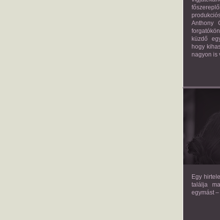
főszerepl
produkciós
Anthony G
forgatókö
küzdő egy
hogy kihas
nagyon is 
TH
Egy hirtel
találja m
egymást – 