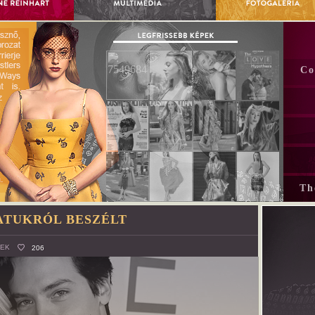
Co
Th
ATUKRÓL BESZÉLT
REK
206