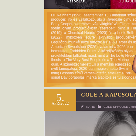
5.
COLE A KAPCSOL
ÁPR/2022
KATIE
COLE SPROUSE
,
HÍ