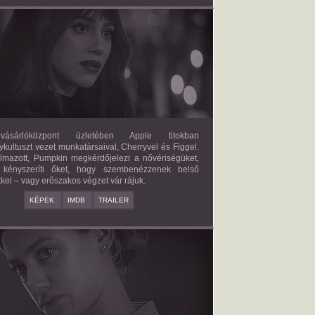
FORBIDDEN FRUITS
2026/03/27
APPLE
ásárlóközpont üzletében Apple titokban
kultuszt vezet munkatársaival, Cherryvel és Figgel.
almazott, Pumpkin megkérdőjelezi a nővériségüket,
 kényszeríti őket, hogy szembenézzenek belső
kel – vagy erőszakos végzet vár rájuk.
KÉPEK
IMDB
TRAILER
ERICAN SWEATSHOP
2025/09/19
DAISY MORIARTY