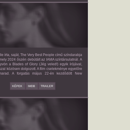
E VERY BEST PEOPLE
2027?
ISMERETLEN SZEREP
le írta, saját, The Very Best People című színdarabja
mely 2024 őszén debütált az IAMA színtársulatnál. A
yvön a Blades of Glory (Jég veled!) egyik írójával,
zal közösen dolgozott. A film cselekménye egyelőre
 marad. A forgatás május 22-én kezdődött New
KÉPEK
IMDB
TRAILER
BAD BOY
2027?
ISMERETLEN SZEREP