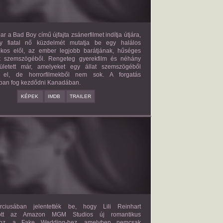
ar a Bad Boy című újfajta zsánerfilmet indítja útjára,
y fiatal nő küzdelmét mutatja be egy halálos
ilkos elől, az ember legjobb barátjának, hűséges
k szemszögéből. Rengeteg gyerekfilm és néhány
letett már, amelyeket egy állat szemszögéből
 el, de horrorfilmekből nem sok. A forgatás
ban fog kezdődni Kanadában.
KÉPEK
IMDB
TRAILER
FAKE WEDDING
2027?
ISMERETLEN SZEREP
ciusában jelentették be, hogy Lili Reinhart
dött az Amazon MGM Studios új romantikus
ához, a Fake Wedding-hez, amelyben nemcsak