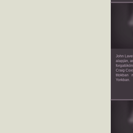
TH
John Lavel
alapján, a
forgatókön
Craig Coxs
titokban
Yorkban.