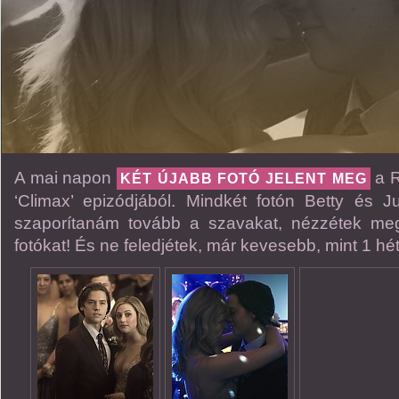
A mai napon
a R
KÉT ÚJABB FOTÓ JELENT MEG
‘Climax’ epizódjából. Mindkét fotón Betty és 
szaporítanám tovább a szavakat, nézzétek meg
fotókat! És ne feledjétek, már kevesebb, mint 1 hét