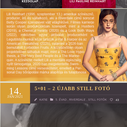
14.
5×01 – 2 ÚJABB STILL FOTÓ
JAN/2021
KATIE
5. ÉVAD
,
RIVERDALE
,
STILL FOTÓK
43