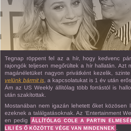
Tegnap röppent fel az a hír, hogy kedvenc pár
rajongók teljesen megőrültek a hír hallatán. Azt 
magánéletüket nagyon privátként kezelik, szint
velünk bármit is
, a kapcsolatukat is 1 év után erő
Ám az US Weekly állítólag több forrástól is hall
után szakítottak.
Mostanában nem igazán lehetett őket közösen látn
ezeknek a találgatásoknak. Az ‘Entertainment W
en pedig
ÁLLÍTÓLAG COLE A PARTIN ELMESÉ
.
LILI ÉS Ő KÖZÖTTE VÉGE VAN MINDENNEK