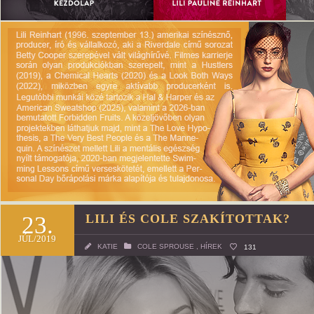
23.
LILI ÉS COLE SZAKÍTOTTAK?
JÚL/2019
KATIE
COLE SPROUSE
,
HÍREK
131