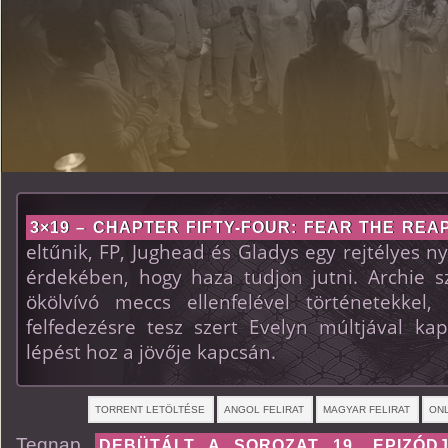
3×19 – CHAPTER FIFTY-FOUR: FEAR THE REA
eltűnik, FP, Jughead és Gladys egy rejtélyes
érdekében, hogy haza tudjon jutni. Archie 
ökölvívó meccs ellenfelével történetekkel
felfedezésre tesz szert Evelyn múltjával kap
lépést hoz a jövője kapcsán.
TORRENT LETÖLTÉSE
ANGOL FELIRAT
MAGYAR FELIRAT
ONL
Tegnap
DEBÜTÁLT A SOROZAT 19. EPIZÓDJ