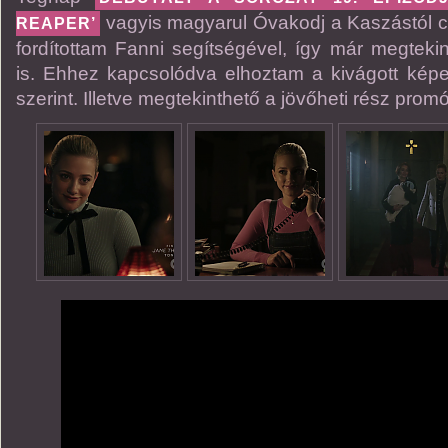
vagyis magyarul Óvakodj a Kaszástól cí
REAPER’
fordítottam Fanni segítségével, így már megtekin
is. Ehhez kapcsolódva elhoztam a kivágott kép
szerint. Illetve megtekinthető a jövőheti rész promó