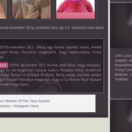
TH
sorozat november 28-ig szüneten lesz, így a 6. epizódot csak akkor
2018.november 28.) : Betty egy biztos nyomot követ, annak
öpő Király. Veronica megkísérli, hogy bebizonyítsa Arcie
John Lavel
át.
alapján, a
(2018. december 05.): Archie attól félve, hogy elkapják,
forgatókön
LACK
gy és ott megismeri Laurie Lake-t. Eközben Alice rendkívüli
Craig Coxs
dje Betty-t a Vízköpő Királytól, Betty pedig szembe találja
titokban
égül miután Veronica megtudja, hogy a ‘La Bonne Nuit’ bajban
Yorkban.
 mindent egy lapra.
ur Women Of The Year Awards
Instagram Story
 KÉPEK >