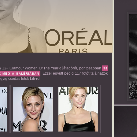
ő a 12-i Glamour Women Of The Year díjátadóról, pontosabban
98
. Ezzel együtt pedig 117 fotót találhattok
K MEG A GALÉRIÁBAN
yig csodás fotók Lili-ről!