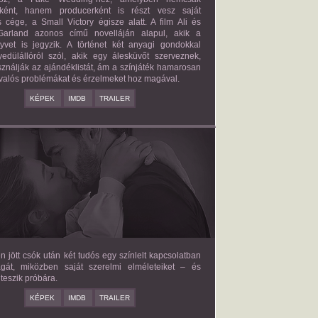
őként, hanem producerként is részt vesz saját
 cége, a Small Victory égisze alatt. A film Ali és
arland azonos című novelláján alapul, akik a
nyvet is jegyzik. A történet két anyagi gondokkal
edülállóról szól, akik egy álesküvőt szerveznek,
ználják az ajándéklistát, ám a színjáték hamarosan
valós problémákat és érzelmeket hoz magával.
KÉPEK
IMDB
TRAILER
E LOVE HYPOTHESIS
2026/09/23
OLIVE SMITH
en jött csók után két tudós egy színlelt kapcsolatban
agát, miközben saját szerelmi elméleteiket – és
teszik próbára.
KÉPEK
IMDB
TRAILER