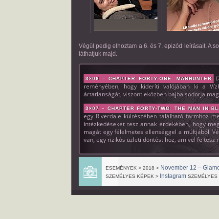
Végül pedig elhoztam a 6. és 7. epizód leírásait. A 
láthatjuk majd.
(
3×06 – CHAPTER FORTY-ONE: MANHUNTER
reményében, hogy kideríti valójában ki a Vízk
ártatlanságát, viszont eközben bajba sodorja mag
3×07 – CHAPTER FORTY-TWO: THE MAN IN B
egy Riverdale külrészében található farmhoz me
intézkedéseket tesz annak érdekében, hogy megvé
magát egy félelmetes ellenséggel a múltjából. V
van, egy rizikós üzleti döntést hoz, amivel feltesz
November 12 – Glamo
ESEMÉNYEK > 2018 >
Instagram
SZEMÉLYES KÉPEK >
SZEMÉLYES