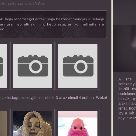
amihez elhoztam a leírását is.
, hogy lehetőséget adtak, hogy beszédet mondjak a hétvégi
yira inspiráltnak, mint hétfő este, amikor hallhattam a
dón.
A The M
sorozatgyi
feszült é
cselekmény
fel az Instagram storyjába is, ebből 3-at az elmúlt 4 órában. Ezeket
hozták ny
alakít maj
lehet, hog
így a két
együtt les