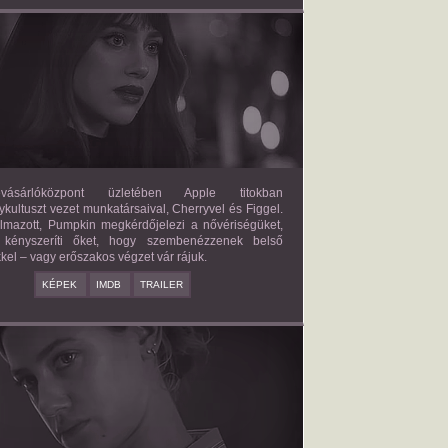
FORBIDDEN FRUITS
2026/03/27
APPLE
ásárlóközpont üzletében Apple titokban
kultuszt vezet munkatársaival, Cherryvel és Figgel.
almazott, Pumpkin megkérdőjelezi a nővériségüket,
 kényszeríti őket, hogy szembenézzenek belső
kel – vagy erőszakos végzet vár rájuk.
KÉPEK
IMDB
TRAILER
ERICAN SWEATSHOP
2025/09/19
DAISY MORIARTY