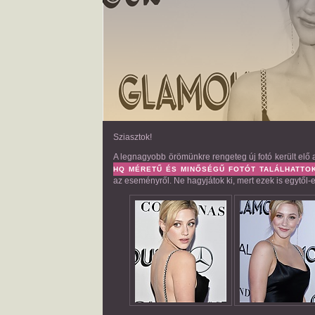
Sziasztok!
A legnagyobb örömünkre rengeteg új fotó került el
HQ MÉRETŰ ÉS MINŐSÉGŰ FOTÓT TALÁLHATTO
az eseményről. Ne hagyjátok ki, mert ezek is egytől-eg