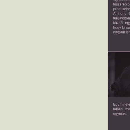
főszerepl
produkciós
Anthony G
forgatókö
küzdő egy
hogy kihas
nagyon is 
TH
Egy hirtel
találja m
egymást – 