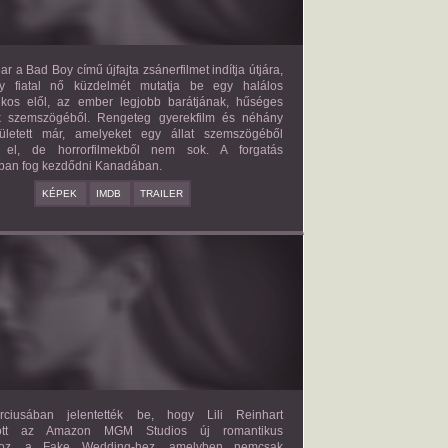
ar a Bad Boy című újfajta zsánerfilmet indítja útjára,
y fiatal nő küzdelmét mutatja be egy halálos
ilkos elől, az ember legjobb barátjának, hűséges
k szemszögéből. Rengeteg gyerekfilm és néhány
letett már, amelyeket egy állat szemszögéből
 el, de horrorfilmekből nem sok. A forgatás
ban fog kezdődni Kanadában.
KÉPEK
IMDB
TRAILER
FAKE WEDDING
2027?
ISMERETLEN SZEREP
ciusában jelentették be, hogy Lili Reinhart
dött az Amazon MGM Studios új romantikus
ához, a Fake Wedding-hez, amelyben nemcsak