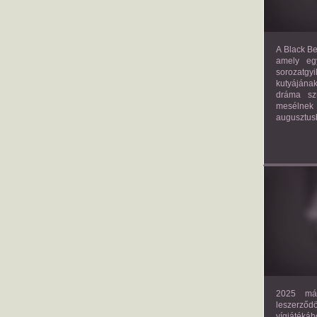
A Black Be
amely eg
sorozatgy
kutyájána
dráma szü
mesélnek
augusztus
2025 már
leszerző
vígjáték