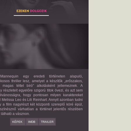
THE MANNEQUIN
2027?
ISMERETLEN SZEREP
annequin egy eredeti történeten alapuló,
lkosos thriller lesz, amelyet a készítők „erőszakos,
s magas téttel bíró” alkotásként jellemeznek. A
 részleteit egyelőre szigorú titok övezi, és azt sem
ilvánosságra, hogy pontosan milyen karaktereket
d Melissa Leo és Lili Reinhart. Annyit azonban tudni
y a film nagyrészt két központi szereplő köré épül,
 színésznő várhatóan a történet jelentős részében
z látható a vásznon.
KÉPEK
IMDB
TRAILER