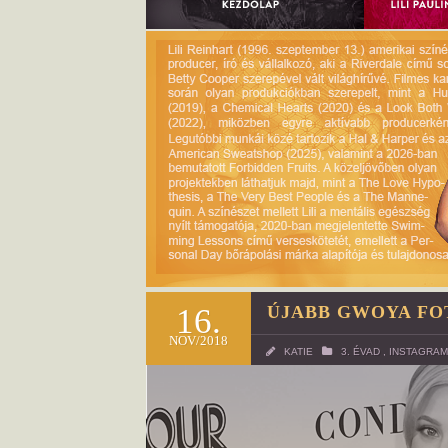
16.
ÚJABB GWOYA FO
NOV/2018
KATIE
3. ÉVAD
,
INSTAGRAM