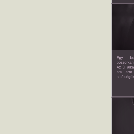
Egy bev
boszorkány
Az új alk
ami arra
sötétségük
AM