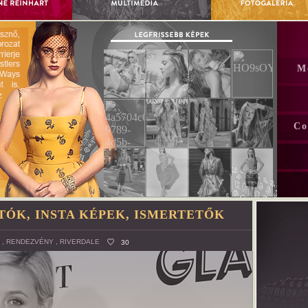
M
Co
TÓK, INSTA KÉPEK, ISMERTETŐK
,
RENDEZVÉNY
,
RIVERDALE
30