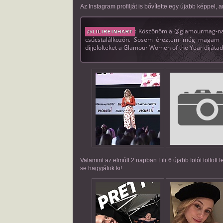
Az Instagram profilját is bővítette egy újabb képpel, 
: Köszönöm a @glamourmag-nak
@LILIREINHART
csúcstalálkozón. Sosem éreztem még magam ann
díjjelölteket a Glamour Women of the Year díjáta
Valamint az elmúlt 2 napban Lili 6 újabb fotót töltött 
se hagyjátok ki!