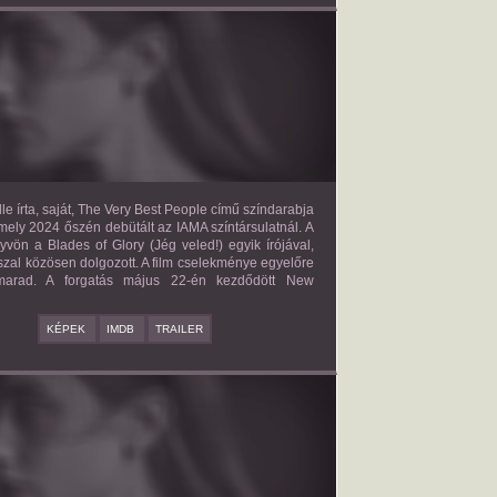
E VERY BEST PEOPLE
2027?
ISMERETLEN SZEREP
le írta, saját, The Very Best People című színdarabja
mely 2024 őszén debütált az IAMA színtársulatnál. A
yvön a Blades of Glory (Jég veled!) egyik írójával,
zal közösen dolgozott. A film cselekménye egyelőre
 marad. A forgatás május 22-én kezdődött New
KÉPEK
IMDB
TRAILER
BAD BOY
2027?
ISMERETLEN SZEREP