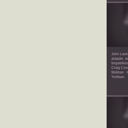
TH
John Lavel
alapján, a
forgatókön
Craig Coxs
titokban
Yorkban.