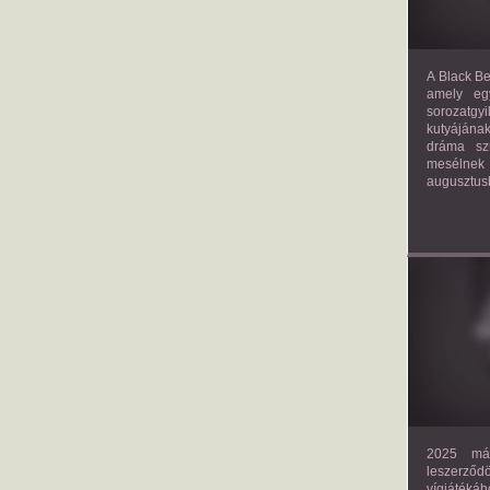
A Black Be
amely eg
sorozatgy
kutyájána
dráma szü
mesélnek
augusztus
2025 már
leszerző
vígjáték