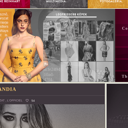
Co
Th
ANDIA
ZAT
,
L'OFFICIEL
54