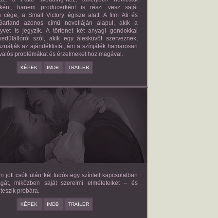
őként, hanem producerként is részt vesz saját
 cége, a Small Victory égisze alatt. A film Ali és
arland azonos című novelláján alapul, akik a
nyvet is jegyzik. A történet két anyagi gondokkal
edülállóról szól, akik egy álesküvőt szerveznek,
ználják az ajándéklistát, ám a színjáték hamarosan
valós problémákat és érzelmeket hoz magával.
KÉPEK
IMDB
TRAILER
E LOVE HYPOTHESIS
2026/09/23
OLIVE SMITH
en jött csók után két tudós egy színlelt kapcsolatban
agát, miközben saját szerelmi elméleteiket – és
teszik próbára.
KÉPEK
IMDB
TRAILER