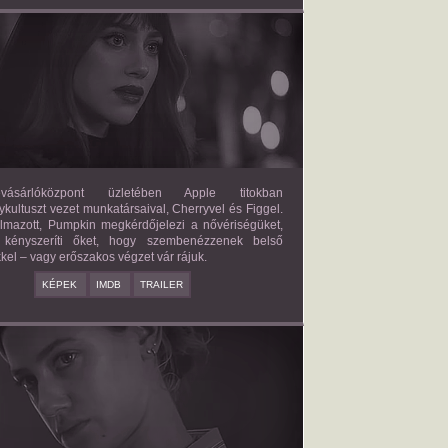
FORBIDDEN FRUITS
2026/03/27
APPLE
ásárlóközpont üzletében Apple titokban
kultuszt vezet munkatársaival, Cherryvel és Figgel.
almazott, Pumpkin megkérdőjelezi a nővériségüket,
 kényszeríti őket, hogy szembenézzenek belső
kel – vagy erőszakos végzet vár rájuk.
KÉPEK
IMDB
TRAILER
ERICAN SWEATSHOP
2025/09/19
DAISY MORIARTY