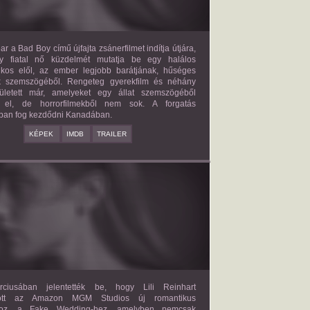
ar a Bad Boy című újfajta zsánerfilmet indítja útjára,
y fiatal nő küzdelmét mutatja be egy halálos
ilkos elől, az ember legjobb barátjának, hűséges
k szemszögéből. Rengeteg gyerekfilm és néhány
letett már, amelyeket egy állat szemszögéből
 el, de horrorfilmekből nem sok. A forgatás
ban fog kezdődni Kanadában.
KÉPEK
IMDB
TRAILER
FAKE WEDDING
2027?
ISMERETLEN SZEREP
ciusában jelentették be, hogy Lili Reinhart
dött az Amazon MGM Studios új romantikus
ához, a Fake Wedding-hez, amelyben nemcsak