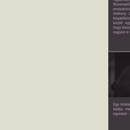
főszerepl
produkciós
Anthony G
forgatókö
küzdő egy
hogy kihas
nagyon is 
TH
Egy hirtel
találja m
egymást – 