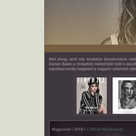
Mint ahogy arról már korábban beszámoltunk nektek
Damon Baker a címlapfotó mellett több fotót is készí
napokban pedig megjelent a magazin szkennelt változa
Magazinok > 2018 >
L’Officiel Netherlands