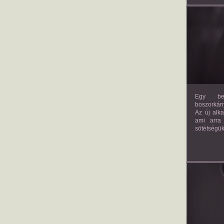
Egy bev
boszorkány
Az új alk
ami arra
sötétségük
AM