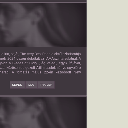
E VERY BEST PEOPLE
2027?
ISMERETLEN SZEREP
le írta, saját, The Very Best People című színdarabja
mely 2024 őszén debütált az IAMA színtársulatnál. A
yvön a Blades of Glory (Jég veled!) egyik írójával,
zal közösen dolgozott. A film cselekménye egyelőre
 marad. A forgatás május 22-én kezdődött New
KÉPEK
IMDB
TRAILER
BAD BOY
2027?
ISMERETLEN SZEREP