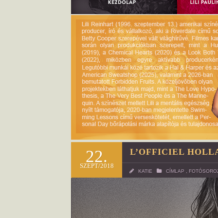
22.
L’OFFICIEL HOLL
SZEPT/2018
KATIE
CÍMLAP
,
FOTÓSORO