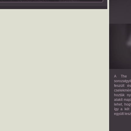
A The M
sorozatgyi
feszült é
cselekmény
hozták ny
alakít maj
lehet, hog
így a két
együtt les