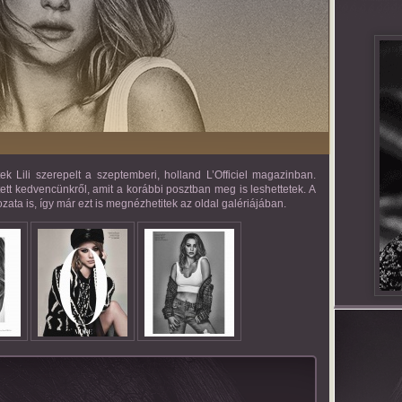
 Lili szerepelt a szeptemberi, holland L’Officiel magazinban.
tett kedvencünkről, amit a korábbi posztban meg is leshettetek. A
ta is, így már ezt is megnézhetitek az oldal galériájában.