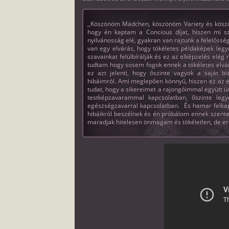
,,Köszönöm Mädchen, köszönöm Variety és kösz
hogy én kaptam a Concious díjat, hiszen mi sz
nyilvánosság elé, gyakran van rajtunk a felelőssé
van egy elvárás, hogy tökéletes példaképek legyün
szavainkat felülbírálják és ez az elképzelés elé
tudtam hogy sosem fogok ennek a tökéletes elvá
ez azt jelenti, hogy őszinte vagyok a saját bi
hibáimról. Ami meglepően könnyű, hiszen ez az é
tudat, hogy a sikereimet a rajongóimmal együtt ü
testképzavarammal kapcsolatban, őszinte legy
egészségzavarral kapcsolatban. És hamar felkap
hibáikról beszélnek és én próbálom ennek szente
maradjak hitelesen önmagam és tökéletlen, de er