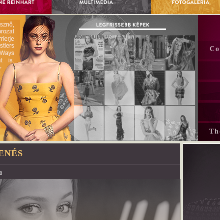
Co
Th
ENÉS
8