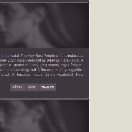
E VERY BEST PEOPLE
2027?
ISMERETLEN SZEREP
le írta, saját, The Very Best People című színdarabja
mely 2024 őszén debütált az IAMA színtársulatnál. A
yvön a Blades of Glory (Jég veled!) egyik írójával,
zal közösen dolgozott. A film cselekménye egyelőre
 marad. A forgatás május 22-én kezdődött New
KÉPEK
IMDB
TRAILER
BAD BOY
2027?
ISMERETLEN SZEREP