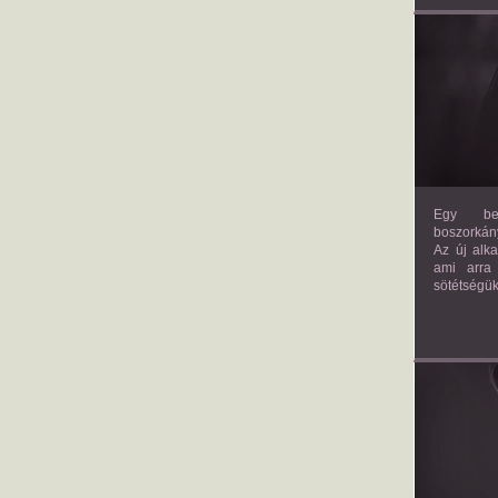
Egy bev
boszorkány
Az új alk
ami arra
sötétségük
AM