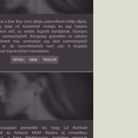
ar a Bad Boy című újfajta zsánerfilmet indítja útjára,
y fiatal nő küzdelmét mutatja be egy halálos
ilkos elől, az ember legjobb barátjának, hűséges
k szemszögéből. Rengeteg gyerekfilm és néhány
letett már, amelyeket egy állat szemszögéből
 el, de horrorfilmekből nem sok. A forgatás
ban fog kezdődni Kanadában.
KÉPEK
IMDB
TRAILER
FAKE WEDDING
2027?
ISMERETLEN SZEREP
ciusában jelentették be, hogy Lili Reinhart
dött az Amazon MGM Studios új romantikus
ához, a Fake Wedding-hez, amelyben nemcsak