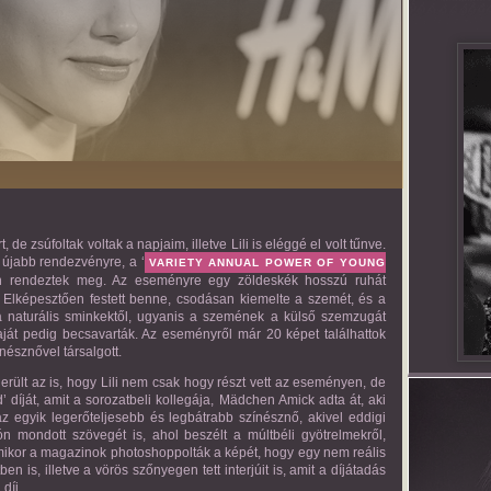
 de zsúfoltak voltak a napjaim, illetve Lili is eléggé el volt tűnve.
 újabb rendezvényre, a ‘
VARIETY ANNUAL POWER OF YOUNG
ban rendeztek meg. Az eseményre egy zöldeskék hosszú ruhát
. Elképesztően festett benne, csodásan kiemelte a szemét, és a
 a naturális sminkektől, ugyanis a szemének a külső szemzugát
aját pedig becsavarták. Az eseményről már 20 képet találhattok
észnővel társalgott.
derült az is, hogy Lili nem csak hogy részt vett az eseményen, de
 díját, amit a sorozatbeli kollegája, Mädchen Amick adta át, aki
az egyik legerőteljesebb és legbátrabb színésznő, akivel eddigi
ón mondott szövegét is, ahol beszélt a múltbéli gyötrelmekről,
t amikor a magazinok photoshoppolták a képét, hogy egy nem reális
 is, illetve a vörös szőnyegen tett interjúit is, amit a díjátadás
díj.