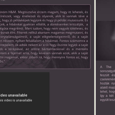
önöm H&M. Megtisztelve érzem magam, hogy itt lehetek, és
ínészek, vagy énekesek és olyanok, akik ki vannak téve a
g, hogy jó példaképek legyünk és hogy jó példát mutassunk. És
k, a hibáinkat gyakran elítélik, a döntéseinket kritizálják, a
g régóta megrémít. Mert tudom, hogy nem vagyok tökéletes, és
rásnak élni. Filterek nélkül akartam magamat megmutatni, és
zonytalanságaimról, a saját elégtelenségeimről, és a saját
n részem, nyíltan felvállalom a hibáimat. Fontos számomra a
nnepelem, ők adták nekem az erőt hogy őszinte legyek a saját
ek a terápiával, az online bántalmazással és a mentális
tam a fejemet arra, hogy kevesen vannak azok, akik a saját
lni magamat, ekkor jöttem rá, hogy mennyire fontos az, hogy
ős.”
A The M
sorozatgyi
feszült é
cselekmény
hozták ny
alakít maj
lehet, hog
így a két
együtt les