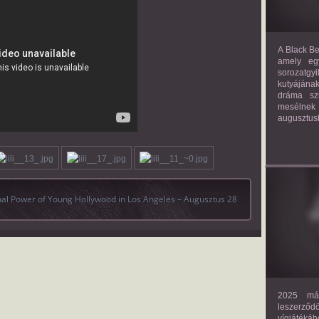
A Black Be
amely eg
sorozatgy
kutyájána
dráma szü
mesélnek
augusztus
ual Power of Young Hollywood in Los Angeles – Augusztus 28
2025 már
leszerző
vígjáték