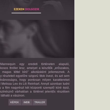
THE MANNEQUIN
2027?
ISMERETLEN SZEREP
annequin egy eredeti történeten alapuló,
lkosos thriller lesz, amelyet a készítők „erőszakos,
s magas téttel bíró” alkotásként jellemeznek. A
 részleteit egyelőre szigorú titok övezi, és azt sem
ilvánosságra, hogy pontosan milyen karaktereket
d Melissa Leo és Lili Reinhart. Annyit azonban tudni
y a film nagyrészt két központi szereplő köré épül,
 színésznő várhatóan a történet jelentős részében
z látható a vásznon.
KÉPEK
IMDB
TRAILER