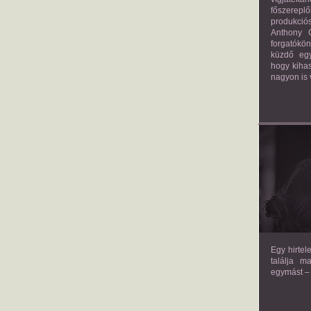
főszerepl
produkciós
Anthony G
forgatókö
küzdő egy
hogy kihas
nagyon is 
TH
Egy hirtel
találja m
egymást – 