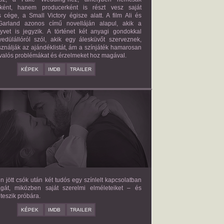
őként, hanem producerként is részt vesz saját
 cége, a Small Victory égisze alatt. A film Ali és
arland azonos című novelláján alapul, akik a
nyvet is jegyzik. A történet két anyagi gondokkal
edülállóról szól, akik egy álesküvőt szerveznek,
ználják az ajándéklistát, ám a színjáték hamarosan
valós problémákat és érzelmeket hoz magával.
KÉPEK
IMDB
TRAILER
E LOVE HYPOTHESIS
2026/09/23
OLIVE SMITH
en jött csók után két tudós egy színlelt kapcsolatban
agát, miközben saját szerelmi elméleteiket – és
teszik próbára.
KÉPEK
IMDB
TRAILER