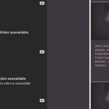
TH
John Lavel
alapján, a
forgatókön
Craig Coxs
titokban
Yorkban.