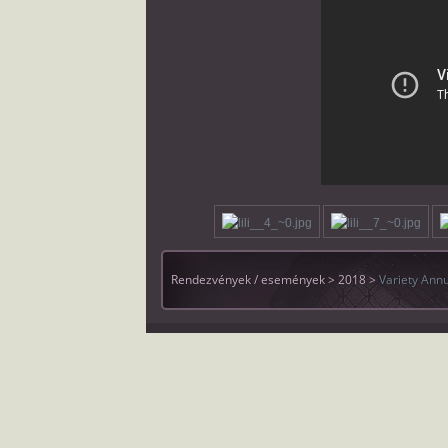
Rendezvények / események > 2018 >
Variety Ann