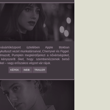
FORBIDDEN FRUITS
2026/03/27
APPLE
ásárlóközpont üzletében Apple titokban
kultuszt vezet munkatársaival, Cherryvel és Figgel.
almazott, Pumpkin megkérdőjelezi a nővériségüket,
 kényszeríti őket, hogy szembenézzenek belső
kel – vagy erőszakos végzet vár rájuk.
KÉPEK
IMDB
TRAILER
ERICAN SWEATSHOP
2025/09/19
DAISY MORIARTY