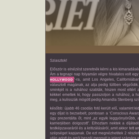
Sziasztok!
Először is elnézést szeretnék kérni a kis kimaradásért,
Ám a tegnapi nap folyamán végre hivatalos volt egy
‘-ra, amit Los Angeles, Californiá
HOLLYWOOD
választott magának, az alja pedig tüllben végződik
sminkjét is a ruhához szabták, hiszen most eltért
kékkel emeltek ki, hogy passzoljon a ruhához, a h
meg, a kulisszák mögött pedig Amandla Stenberg szín
később: újabb 46 csodás fotó került elő, valamint ki
egy díjat is bezsebelt, pontosan a ‘Conscious Award’
úgy prezentálta őt, mint „az egyik leggyönyörűbb, 
karrierjében dolgozott”. Elhoztam nektek a díjátad
testképzavaráról és a kritizálásáról, amit akkor tet
szépséget kapjanak. De ezt megnézhetitek 2 részletben
után adott és arról beszél mennyit is jelent számára a 