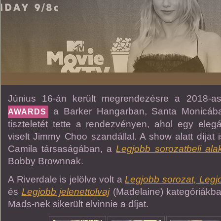
Június 16-án került megrendezésre a 2018-
a Barker Hangarban, Santa Monicában, 
AWARDS
tiszteletét tette a rendezvényen, ahol egy eleg
viselt Jimmy Choo szandállal. A show alatt díjat 
Camila társaságában, a
Legjobb sorozatbeli ala
Bobby Brownnak.
A Riverdale is jelölve volt a
Legjobb sorozat, Legj
és
Legjobb jelenettolvaj
(Madelaine) kategóriákba
Mads-nek sikerült elvinnie a díjat.