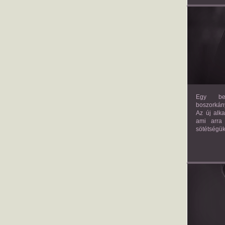
Egy bev
boszorkány
Az új alk
ami arra
sötétségük
AM