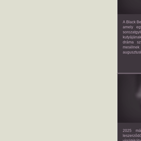
A Black Be
amely eg
sorozatgy
kutyájána
dráma szü
mesélnek
augusztus
2025 már
leszerző
vígjáték