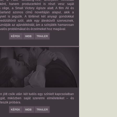
őként, hanem producerként is részt vesz saját
 cége, a Small Victory égisze alatt. A film Ali és
arland azonos című novelláján alapul, akik a
nyvet is jegyzik. A történet két anyagi gondokkal
edülállóról szól, akik egy álesküvőt szerveznek,
ználják az ajándéklistát, ám a színjáték hamarosan
valós problémákat és érzelmeket hoz magával.
KÉPEK
IMDB
TRAILER
E LOVE HYPOTHESIS
2026/09/23
OLIVE SMITH
en jött csók után két tudós egy színlelt kapcsolatban
agát, miközben saját szerelmi elméleteiket – és
teszik próbára.
KÉPEK
IMDB
TRAILER