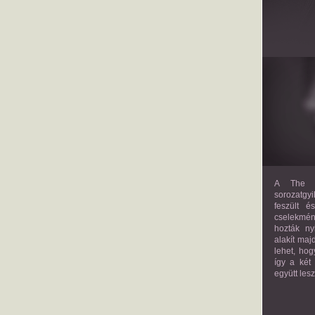
A The M
sorozatgyi
feszült é
cselekmény
hozták ny
alakít maj
lehet, hog
így a két
együtt les