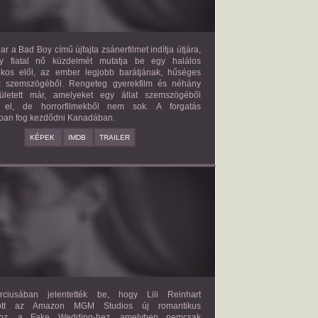
ar a Bad Boy című újfajta zsánerfilmet indítja útjára,
y fiatal nő küzdelmét mutatja be egy halálos
ilkos elől, az ember legjobb barátjának, hűséges
k szemszögéből. Rengeteg gyerekfilm és néhány
letett már, amelyeket egy állat szemszögéből
 el, de horrorfilmekből nem sok. A forgatás
ban fog kezdődni Kanadában.
KÉPEK
IMDB
TRAILER
FAKE WEDDING
2027?
ISMERETLEN SZEREP
ciusában jelentették be, hogy Lili Reinhart
dött az Amazon MGM Studios új romantikus
ához, a Fake Wedding-hez, amelyben nemcsak