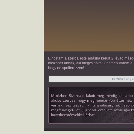
Elhoztam a szerda este adásba került 2. évad második 
köszönet annak, aki megcsinálta. Chatben várom a 
hogy ne spoilerezzen!
torrent
|
angol
Miközben Riverdale lakóit még mindig zaklatott
akciót szervez, hogy megmentse Pop éttermét, a
várnak segítséget FP tárgyalásán, aki azon
megfenyegeti őt. Jughead emellett azon igyek
következményekkel járhat.