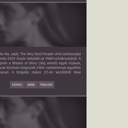
E VERY BEST PEOPLE
2027?
ISMERETLEN SZEREP
le írta, saját, The Very Best People című színdarabja
mely 2024 őszén debütált az IAMA színtársulatnál. A
yvön a Blades of Glory (Jég veled!) egyik írójával,
zal közösen dolgozott. A film cselekménye egyelőre
 marad. A forgatás május 22-én kezdődött New
KÉPEK
IMDB
TRAILER
BAD BOY
2027?
ISMERETLEN SZEREP