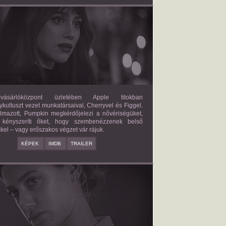
FORBIDDEN FRUITS
2026/03/27
APPLE
ásárlóközpont üzletében Apple titokban
kultuszt vezet munkatársaival, Cherryvel és Figgel.
almazott, Pumpkin megkérdőjelezi a nővériségüket,
 kényszeríti őket, hogy szembenézzenek belső
kel – vagy erőszakos végzet vár rájuk.
KÉPEK
IMDB
TRAILER
ERICAN SWEATSHOP
2025/09/19
DAISY MORIARTY