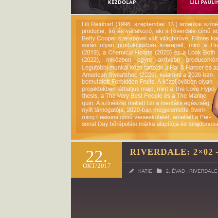
22.
RIVERDALE: 2×02
OKT/2017
KATIE
2. ÉVAD
,
RIVERDALE