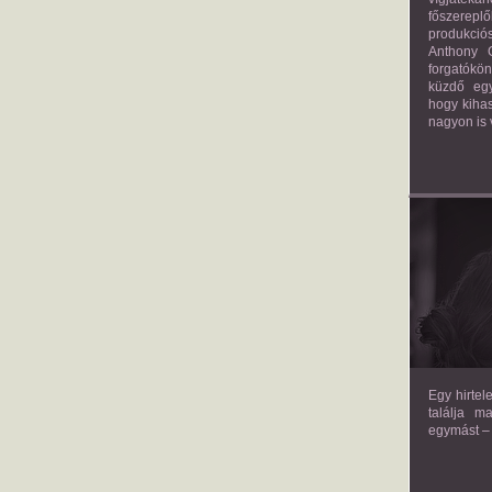
főszerepl
produkciós
Anthony G
forgatókö
küzdő egy
hogy kihas
nagyon is 
TH
Egy hirtel
találja m
egymást – 