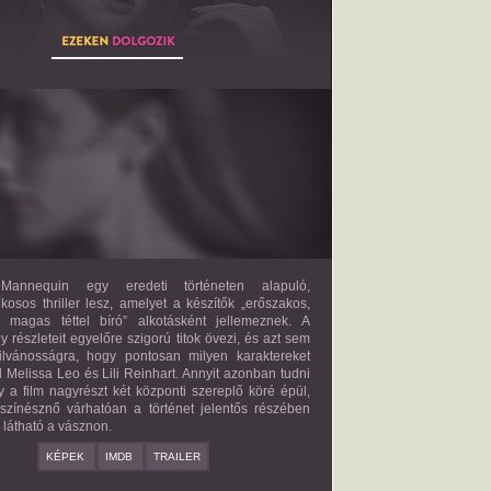
THE MANNEQUIN
2027?
ISMERETLEN SZEREP
annequin egy eredeti történeten alapuló,
lkosos thriller lesz, amelyet a készítők „erőszakos,
s magas téttel bíró” alkotásként jellemeznek. A
 részleteit egyelőre szigorú titok övezi, és azt sem
ilvánosságra, hogy pontosan milyen karaktereket
d Melissa Leo és Lili Reinhart. Annyit azonban tudni
y a film nagyrészt két központi szereplő köré épül,
 színésznő várhatóan a történet jelentős részében
z látható a vásznon.
KÉPEK
IMDB
TRAILER