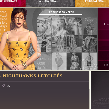
Co
Th
 – NIGHTHAWKS LETÖLTÉS
32