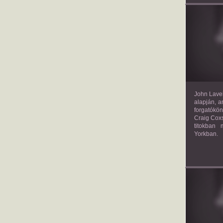
TH
John Lavel
alapján, a
forgatókön
Craig Coxs
titokban
Yorkban.