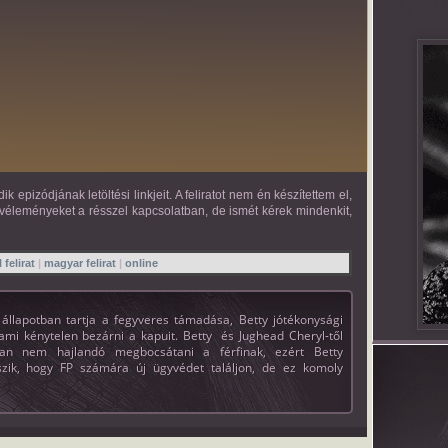
epizódjának letöltési linkjeit. A feliratot nem én készítettem el,
véleményeket a résszel kapcsolatban, de ismét kérek mindenkit,
 felirat
|
magyar felirat
|
online
 állapotban tartja a fegyveres támadása, Betty jótékonysági
mi kénytelen bezárni a kapuit. Betty és Jughead Cheryl-től
ban nem hajlandó megbocsátani a férfinak, ezért Betty
szik, hogy FP számára új ügyvédet találjon, de ez komoly