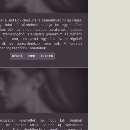
ar a Bad Boy című újfajta zsánerfilmet indítja útjára,
y fiatal nő küzdelmét mutatja be egy halálos
ilkos elől, az ember legjobb barátjának, hűséges
k szemszögéből. Rengeteg gyerekfilm és néhány
letett már, amelyeket egy állat szemszögéből
 el, de horrorfilmekből nem sok. A forgatás
ban fog kezdődni Kanadában.
KÉPEK
IMDB
TRAILER
FAKE WEDDING
2027?
ISMERETLEN SZEREP
ciusában jelentették be, hogy Lili Reinhart
dött az Amazon MGM Studios új romantikus
ához, a Fake Wedding-hez, amelyben nemcsak