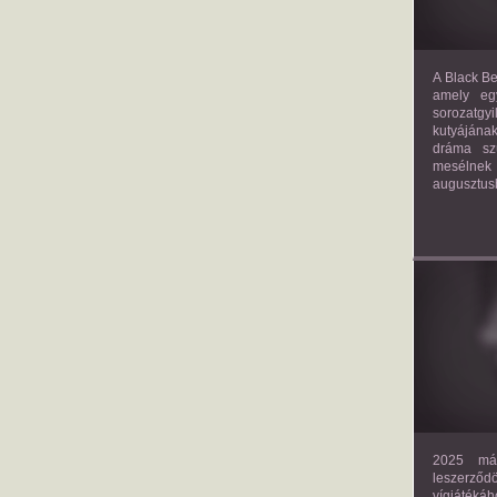
A Black Be
amely eg
sorozatgy
kutyájána
dráma szü
mesélnek
augusztus
2025 már
leszerző
vígjáték