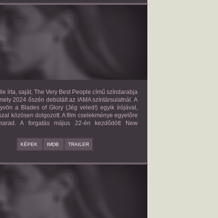
E VERY BEST PEOPLE
2027?
ISMERETLEN SZEREP
le írta, saját, The Very Best People című színdarabja
mely 2024 őszén debütált az IAMA színtársulatnál. A
yvön a Blades of Glory (Jég veled!) egyik írójával,
zal közösen dolgozott. A film cselekménye egyelőre
 marad. A forgatás május 22-én kezdődött New
KÉPEK
IMDB
TRAILER
BAD BOY
2027?
ISMERETLEN SZEREP