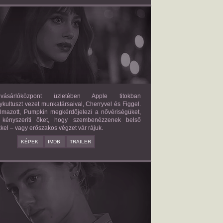
FORBIDDEN FRUITS
2026/03/27
APPLE
ásárlóközpont üzletében Apple titokban
kultuszt vezet munkatársaival, Cherryvel és Figgel.
almazott, Pumpkin megkérdőjelezi a nővériségüket,
 kényszeríti őket, hogy szembenézzenek belső
kel – vagy erőszakos végzet vár rájuk.
KÉPEK
IMDB
TRAILER
ERICAN SWEATSHOP
2025/09/19
DAISY MORIARTY