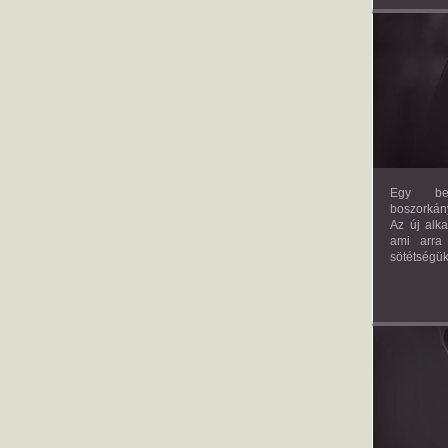
Egy bev
boszorkány
Az új alk
ami arra
sötétségük
AM