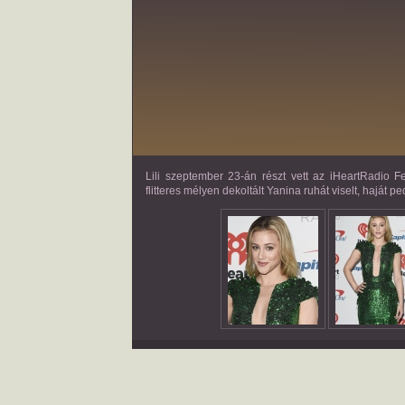
Lili szeptember 23-án részt vett az iHeartRadio 
flitteres mélyen dekoltált Yanina ruhát viselt, haját 