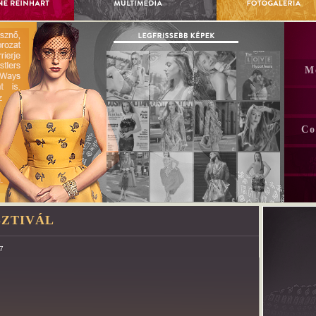
M
Co
SZTIVÁL
7