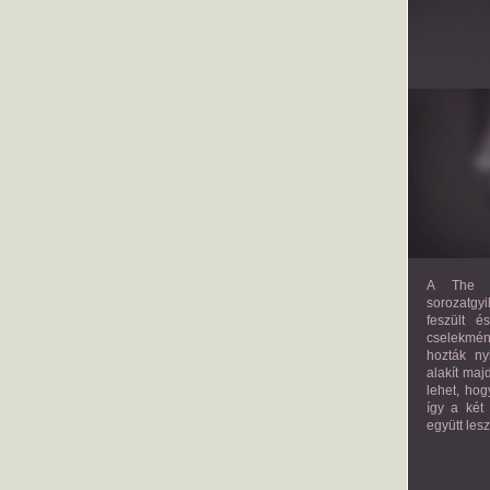
A The M
sorozatgyi
feszült é
cselekmény
hozták ny
alakít maj
lehet, hog
így a két
együtt les