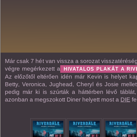
Már csak 7 hét van vissza a sorozat visszatérésé
végre megérkezett a
HIVATALOS PLAKÁT A RIV
Az előzőtől eltérően idén már Kevin is helyet ka
Betty, Veronica, Jughead, Cheryl és Josie mellet
pedig már ki is szúrták a háttérben lévő táblát
azonban a megszokott Diner helyett most a
DIE
fe