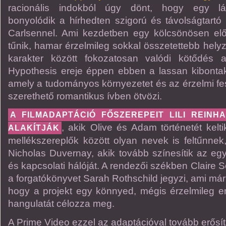
racionális indokból úgy dönt, hogy egy lá
bonyolódik a hírhedten szigorú és távolságtartó 
Carlsennel. Ami kezdetben egy kölcsönösen e
tűnik, hamar érzelmileg sokkal összetettebb helyz
karakter között fokozatosan valódi kötődés 
Hypothesis ereje éppen ebben a lassan kibontak
amely a tudományos környezetet és az érzelmi fes
szerethető romantikus ívben ötvözi.
A FILMADAPTÁCIÓ FŐSZEREPEIT LILI REIN
, akik Olive és Adam történetét kelt
ALAKÍTJÁK
mellékszereplők között olyan nevek is feltűnne
Nicholas Duvernay, akik tovább színesítik az egy
és kapcsolati hálóját. A rendezői székben Claire S
a forgatókönyvet Sarah Rothschild jegyzi, ami már
hogy a projekt egy könnyed, mégis érzelmileg 
hangulatát célozza meg.
A Prime Video ezzel az adaptációval tovább erősíti