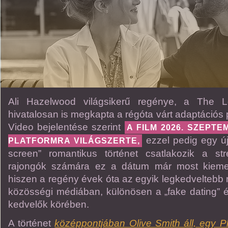
Ali Hazelwood világsikerű regénye, a The 
hivatalosan is megkapta a régóta várt adaptációs
Video bejelentése szerint
A FILM 2026. SZEPTE
ezzel pedig egy ú
PLATFORMRA VILÁGSZERTE,
screen” romantikus történet csatlakozik a st
rajongók számára ez a dátum már most kieme
hiszen a regény évek óta az egyik legkedveltebb
közösségi médiában, különösen a „fake dating”
kedvelők körében.
A történet
középpontjában Olive Smith áll, egy P