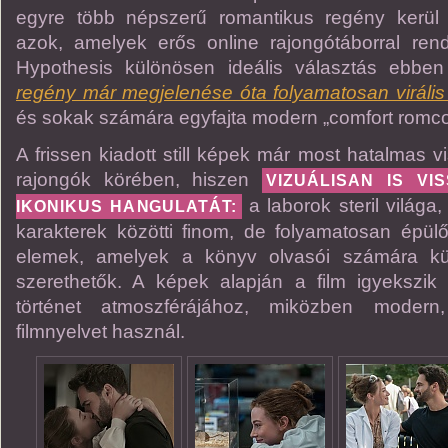
egyre több népszerű romantikus regény kerül
azok, amelyek erős online rajongótáborral re
Hypothesis különösen ideális választás ebben
regény már megjelenése óta folyamatosan viráli
és sokak számára egyfajta modern „comfort romcom
A frissen kiadott still képek már most hatalmas vi
rajongók körében, hiszen
VIZUÁLISAN IS V
a laborok steril világa
IKONIKUS HANGULATÁT:
karakterek közötti finom, de folyamatosan épül
elemek, amelyek a könyv olvasói számára k
szerethetők. A képek alapján a film igyekszik
történet atmoszférájához, miközben modern
filmnyelvet használ.